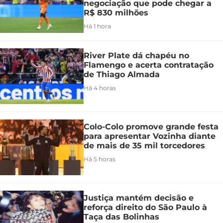
negociação que pode chegar a
R$ 830 milhões
Há 1 hora
River Plate dá chapéu no
Flamengo e acerta contratação
de Thiago Almada
Há 4 horas
Colo-Colo promove grande festa
para apresentar Vozinha diante
de mais de 35 mil torcedores
Há 5 horas
Justiça mantém decisão e
reforça direito do São Paulo à
Taça das Bolinhas