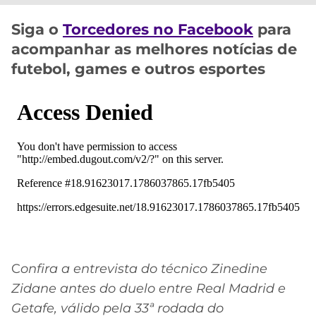
CASSINOS
ONLINE
LALIGA
Siga o
Torcedores no Facebook
para
2026
GRÊMIO
acompanhar as melhores notícias de
futebol, games e outros esportes
ATLÉTICO
MG
CRUZEIRO
C
onfira a entrevista do técnico Zinedine
Zidane antes do duelo entre Real Madrid e
Getafe, válido pela 33ª rodada do