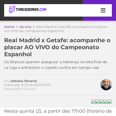
APOSTAS
Home
Ao vivo
Real Madrid x Getafe: acompanhe o placar
AO VIVO do Campeonato Espanhol
ÚLTIMAS
DICAS
Real Madrid x Getafe: acompanhe o
DE
placar AO VIVO do Campeonato
APOSTA
COPA
Espanhol
DO
MUNDO
MELHORES
Os Blancos querem assegurar a liderança na reta final da
SITES
La Liga e enfrentam o Getafe; confira em tempo real
DE
TIMES
APOSTAS
Por
Adriano Oliveira
2026
Publicado 13:33 de 02/07/2020
Atualizado há 2 anos
CAMPEONATOS
MEU
TIME
CÓDIGO
MÍDIA
PROMOCIONAL
BRASILEIRÃO
ESPORTIVA
BETBOOM
PALMEIRAS
SÉRIE
Nesta quinta (2), a partir das 17h00 (horário de
A