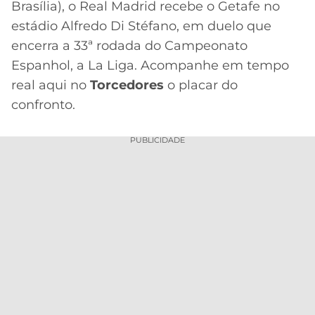
Brasília), o Real Madrid recebe o Getafe no
MERCADO
CÓDIGO
CORINTHIANS
estádio Alfredo Di Stéfano, em duelo que
DA
DE
LIBERTADORES
encerra a 33ª rodada do Campeonato
BOLA
INDICAÇÃO
SÃO
Espanhol, a La Liga. Acompanhe em tempo
BET365
PAULO
COPA
real aqui no
Torcedores
o placar do
PALPITES
DO
confronto.
CÓDIGO
BRASIL
SANTOS
BETANO
PUBLICIDADE
PREMIER
FLAMENGO
MELHORES
LEAGUE
APPS
DE
FLUMINENSE
COPA
APOSTAS
SUL-
BOTAFOGO
AMERICANA
CASSINOS
ONLINE
VASCO
LIGA
DOS
MELHORES
CAMPEÕES
INTERNACIONAL