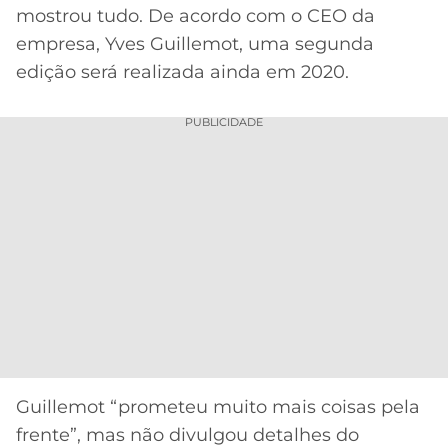
mostrou tudo. De acordo com o CEO da
MERCADO
CÓDIGO
CORINTHIANS
empresa, Yves Guillemot, uma segunda
DA
DE
LIBERTADORES
edição será realizada ainda em 2020.
BOLA
INDICAÇÃO
SÃO
BET365
PAULO
COPA
PUBLICIDADE
PALPITES
DO
CÓDIGO
BRASIL
SANTOS
BETANO
PREMIER
FLAMENGO
MELHORES
LEAGUE
APPS
DE
FLUMINENSE
COPA
APOSTAS
SUL-
BOTAFOGO
AMERICANA
CASSINOS
ONLINE
VASCO
LIGA
DOS
Guillemot “prometeu muito mais coisas pela
MELHORES
CAMPEÕES
frente”, mas não divulgou detalhes do
INTERNACIONAL