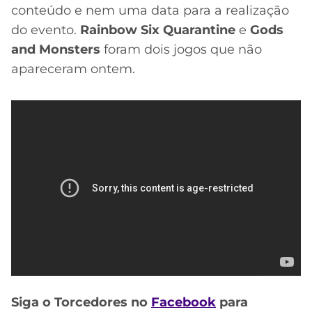
CASSINOS
conteúdo e nem uma data para a realização
ONLINE
LALIGA
do evento.
Rainbow Six Quarantine
e
Gods
2026
GRÊMIO
and Monsters
foram dois jogos que não
apareceram ontem.
ATLÉTICO
MG
CRUZEIRO
Siga o Torcedores no
Facebook
para