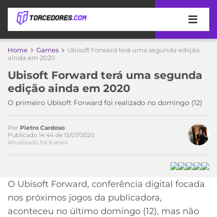
APOSTAS
Home
Games
Ubisoft Forward terá uma segunda edição
Acesse o perfil do autor
ainda em 2020
ÚLTIMAS
DICAS
no Twitter
Ubisoft Forward terá uma segunda
DE
edição ainda em 2020
APOSTA
COPA
O primeiro Ubisoft Forward foi realizado no domingo (12)
DO
MUNDO
MELHORES
SITES
Por
Pietro Cardoso
Publicado 14:44 de 13/07/2020
DE
TIMES
Atualizado há 6 anos
APOSTAS
2026
CAMPEONATOS
MEU
TIME
O Ubisoft Forward, conferência digital focada
CÓDIGO
MÍDIA
PROMOCIONAL
BRASILEIRÃO
nos próximos jogos da publicadora,
ESPORTIVA
BETBOOM
PALMEIRAS
SÉRIE
aconteceu no último domingo (12), mas não
A