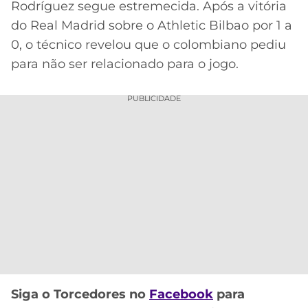
Rodríguez segue estremecida. Após a vitória
MERCADO
CÓDIGO
CORINTHIANS
do Real Madrid sobre o Athletic Bilbao por 1 a
DA
DE
LIBERTADORES
0, o técnico revelou que o colombiano pediu
BOLA
INDICAÇÃO
SÃO
para não ser relacionado para o jogo.
BET365
PAULO
COPA
PALPITES
DO
PUBLICIDADE
CÓDIGO
BRASIL
SANTOS
BETANO
PREMIER
FLAMENGO
MELHORES
LEAGUE
APPS
DE
FLUMINENSE
COPA
APOSTAS
SUL-
BOTAFOGO
AMERICANA
CASSINOS
ONLINE
VASCO
LIGA
DOS
MELHORES
CAMPEÕES
Siga o Torcedores no
Facebook
para
INTERNACIONAL