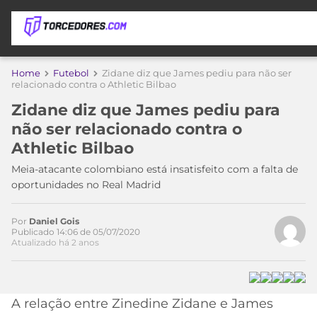
APOSTAS
Home
Futebol
Zidane diz que James pediu para não ser
relacionado contra o Athletic Bilbao
ÚLTIMAS
DICAS
Zidane diz que James pediu para
DE
não ser relacionado contra o
APOSTA
COPA
Athletic Bilbao
DO
Acesse o perfil do autor
MUNDO
MELHORES
Meia-atacante colombiano está insatisfeito com a falta de
no Twitter
SITES
oportunidades no Real Madrid
DE
TIMES
APOSTAS
Por
Daniel Gois
2026
Publicado 14:06 de 05/07/2020
Atualizado há 2 anos
CAMPEONATOS
MEU
TIME
CÓDIGO
MÍDIA
PROMOCIONAL
BRASILEIRÃO
ESPORTIVA
BETBOOM
PALMEIRAS
SÉRIE
A relação entre Zinedine Zidane e James
A