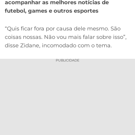
CASSINOS
acompanhar as melhores notícias de
ONLINE
LALIGA
futebol, games e outros esportes
2026
GRÊMIO
“Quis ficar fora por causa dele mesmo. São
ATLÉTICO
coisas nossas. Não vou mais falar sobre isso”,
MG
disse Zidane, incomodado com o tema.
CRUZEIRO
PUBLICIDADE