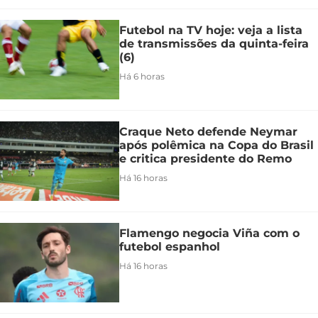
Futebol na TV hoje: veja a lista
de transmissões da quinta-feira
(6)
Há 6 horas
Craque Neto defende Neymar
após polêmica na Copa do Brasil
e critica presidente do Remo
Há 16 horas
Flamengo negocia Viña com o
futebol espanhol
Há 16 horas