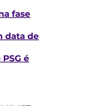
na fase
 data de
 PSG é