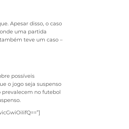
e. Apesar disso, o caso
 onde uma partida
es também teve um caso –
bre possíveis
ue o jogo seja suspenso
co prevalecem no futebol
uspenso.
icGwiOiIifQ==”]