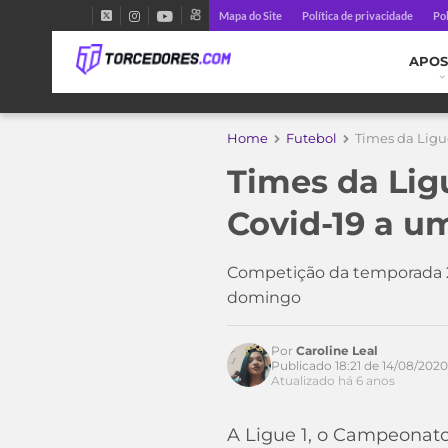
Mapa do Site
Política de privacidade
Pol
APOS
Home
Futebol
Times da Ligu
Times da Lig
Covid-19 a u
Competição da temporada 2
domingo
Acesse o perfil do autor
Por
Caroline Leal
no Twitter
Publicado 18:21 de 14/08/2020
Atualizado há 6 anos
A Ligue 1, o Campeonato 