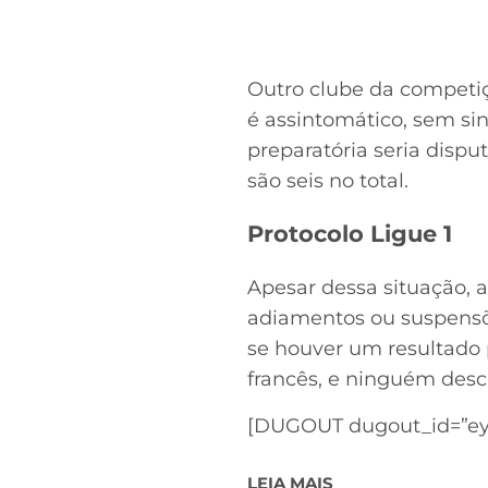
Outro clube da competiç
é assintomático, sem s
preparatória seria disp
são seis no total.
Protocolo Ligue 1
Apesar dessa situação, 
adiamentos ou suspensõe
se houver um resultado p
francês, e ninguém desca
[DUGOUT dugout_id=”eyJ
LEIA MAIS