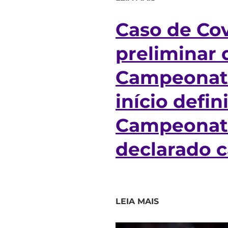
Caso de Cov
preliminar
Campeonato
início defin
Campeonato
declarado 
LEIA MAIS