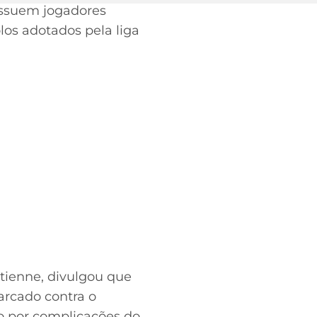
possuem jogadores
os adotados pela liga
Étienne, divulgou que
marcado contra o
o por complicações do