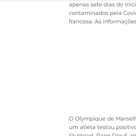
apenas sete dias do iní
contaminados pela Covid
francesa. As informações
O Olympique de Marselha,
um atleta testou positiv
Stuttgart. Pape Diouf, 