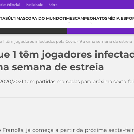
ítica Editorial
Publicidade
Sobre
TAS
ÚLTIMAS
COPA DO MUNDO
TIMES
CAMPEONATOS
MÍDIA ESPO
e 1 têm jogadores infectados pela Covid-19 a uma semana de estreia
ue 1 têm jogadores infecta
ma semana de estreia
020/2021 tem partidas marcadas para próxima sexta-fei
Francês, já começa a partir da próxima sexta-feira 