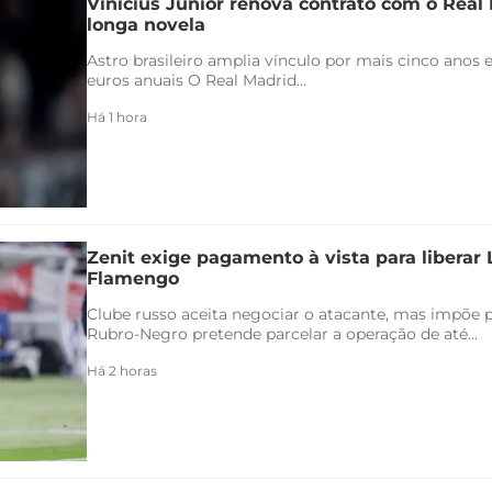
Vinicius Júnior renova contrato com o Real 
longa novela
Astro brasileiro amplia vínculo por mais cinco anos e
euros anuais O Real Madrid...
Há 1 hora
Zenit exige pagamento à vista para liberar
Flamengo
Clube russo aceita negociar o atacante, mas impõe 
Rubro-Negro pretende parcelar a operação de até...
Há 2 horas