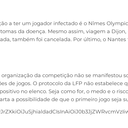
ão a ter um jogador infectado é o Nîmes Olympiqu
intomas da doença. Mesmo assim, viagem a Dijon,
utada, também foi cancelada. Por último, o Nant
a organização da competição não se manifestou so
s de jogos. O protocolo da LFP não estabelece q
ositivo no elenco. Seja como for, o medo e o ris
rta a possibilidade de que o primeiro jogo seja s
rZXkiOiJuSjhialdadCIsInAiOiJ0b3JjZWRvcmVzIiw