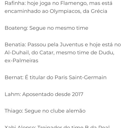
Rafinha: hoje joga no Flamengo, mas está
encaminhado ao Olympiacos, da Grécia
Boateng: Segue no mesmo time
Benatia: Passou pela Juventus e hoje está no
Al-Duhail, do Catar, mesmo time de Dudu,
ex-Palmeiras
Bernat: É titular do Paris Saint-Germain
Lahm: Aposentado desde 2017
Thiago: Segue no clube alemão
Xabi Alonso: Treinador do time B da Real