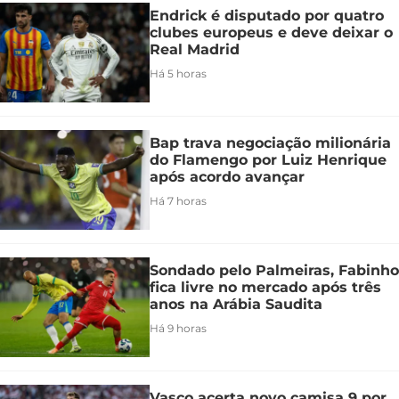
Endrick é disputado por quatro
clubes europeus e deve deixar o
Real Madrid
Há 5 horas
Bap trava negociação milionária
do Flamengo por Luiz Henrique
após acordo avançar
Há 7 horas
Sondado pelo Palmeiras, Fabinho
fica livre no mercado após três
anos na Arábia Saudita
Há 9 horas
Vasco acerta novo camisa 9 por