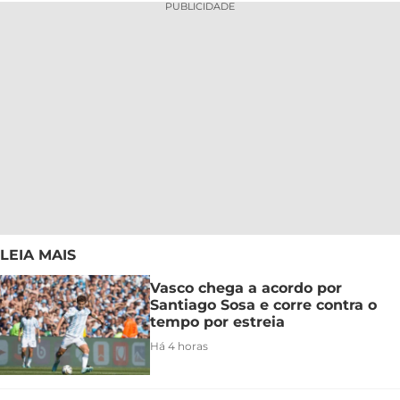
PUBLICIDADE
LEIA MAIS
Vasco chega a acordo por
Santiago Sosa e corre contra o
tempo por estreia
Há 4 horas