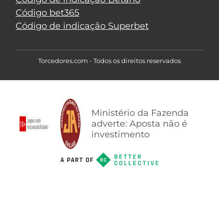
Código bet365
Código de indicação Superbet
Torcedores.com - Todos os direitos reservados
Ministério da Fazenda
adverte: Aposta não é
investimento