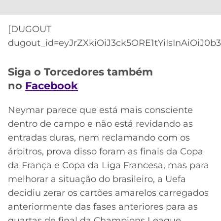
CASSINOS
ONLINE
LALIGA
2026
GRÊMIO
[DUGOUT
dugout_id=eyJrZXkiOiJ3ck5ORE1tYiIsInAiOiJ0b
ATLÉTICO
MG
Siga o Torcedores também
no
Facebook
CRUZEIRO
Neymar parece que está mais consciente
dentro de campo e não está revidando as
entradas duras, nem reclamando com os
árbitros, prova disso foram as finais da Copa
da França e Copa da Liga Francesa, mas para
melhorar a situação do brasileiro, a Uefa
decidiu zerar os cartões amarelos carregados
anteriormente das fases anteriores para as
quartas de final da Champions League.