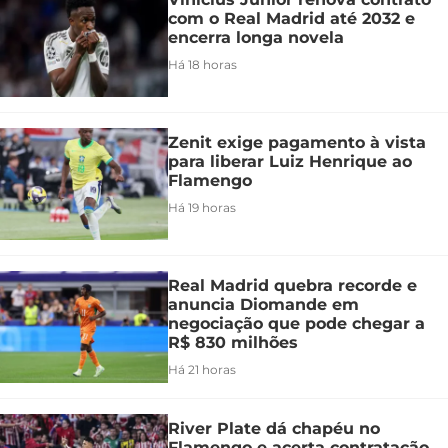
com o Real Madrid até 2032 e
encerra longa novela
Há 18 horas
Zenit exige pagamento à vista
para liberar Luiz Henrique ao
Flamengo
Há 19 horas
Real Madrid quebra recorde e
anuncia Diomande em
negociação que pode chegar a
R$ 830 milhões
Há 21 horas
River Plate dá chapéu no
Flamengo e acerta contratação