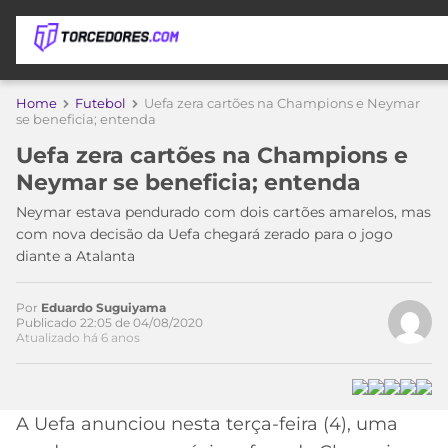
APOSTAS
Home
Futebol
Uefa zera cartões na Champions e Neymar
se beneficia; entenda
ÚLTIMAS
DICAS
Uefa zera cartões na Champions e
DE
Neymar se beneficia; entenda
APOSTA
Acesse o perfil do autor
COPA
no Twitter
Neymar estava pendurado com dois cartões amarelos, mas
DO
com nova decisão da Uefa chegará zerado para o jogo
MUNDO
MELHORES
diante a Atalanta
SITES
DE
TIMES
APOSTAS
Por
Eduardo Suguiyama
Publicado 22:05 de 04/08/2020
2026
Atualizado há 6 anos
CAMPEONATOS
MEU
TIME
CÓDIGO
MÍDIA
PROMOCIONAL
BRASILEIRÃO
A Uefa anunciou nesta terça-feira (4), uma
ESPORTIVA
BETBOOM
PALMEIRAS
SÉRIE
A