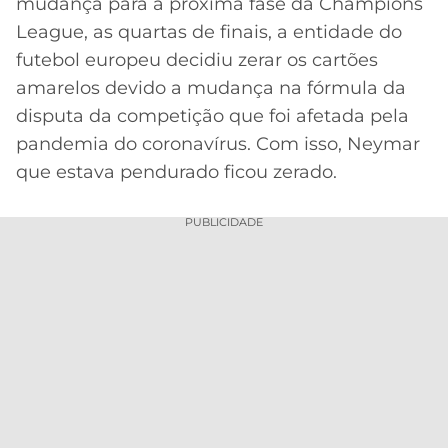
mudança para a próxima fase da Champions
League, as quartas de finais, a entidade do
MERCADO
CÓDIGO
CORINTHIANS
DA
DE
LIBERTADORES
futebol europeu decidiu zerar os cartões
BOLA
INDICAÇÃO
SÃO
amarelos devido a mudança na fórmula da
BET365
PAULO
COPA
disputa da competição que foi afetada pela
PALPITES
DO
pandemia do coronavírus. Com isso, Neymar
CÓDIGO
BRASIL
SANTOS
que estava pendurado ficou zerado.
BETANO
PREMIER
FLAMENGO
PUBLICIDADE
MELHORES
LEAGUE
APPS
DE
FLUMINENSE
COPA
APOSTAS
SUL-
BOTAFOGO
AMERICANA
CASSINOS
ONLINE
VASCO
LIGA
DOS
MELHORES
CAMPEÕES
INTERNACIONAL