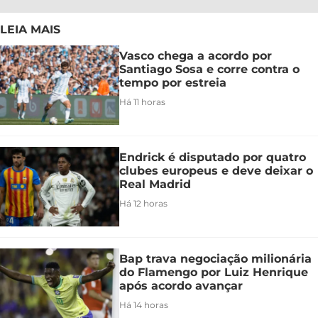
LEIA MAIS
Vasco chega a acordo por
Santiago Sosa e corre contra o
tempo por estreia
Há 11 horas
Endrick é disputado por quatro
clubes europeus e deve deixar o
Real Madrid
Há 12 horas
Bap trava negociação milionária
do Flamengo por Luiz Henrique
após acordo avançar
Há 14 horas