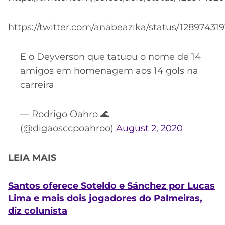
https://twitter.com/anabeazika/status/12897431
E o Deyverson que tatuou o nome de 14
amigos em homenagem aos 14 gols na
carreira
— Rodrigo Oahro 🌊
(@digaosccpoahroo)
August 2, 2020
LEIA MAIS
Santos oferece Soteldo e Sánchez por Lucas
Lima e mais dois jogadores do Palmeiras,
diz colunista