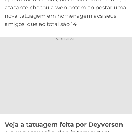
atacante chocou a web ontem ao postar uma
nova tatuagem em homenagem aos seus
amigos, que ao total são 14.
PUBLICIDADE
Veja a tatuagem feita por Deyverson