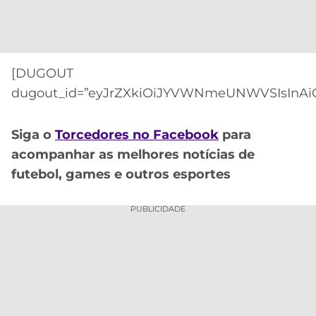
CASSINOS
ONLINE
LALIGA
2026
GRÊMIO
ATLÉTICO
[DUGOUT
MG
dugout_id=”eyJrZXkiOiJYVWNmeUNWVSIsInAiOi
CRUZEIRO
Siga o
Torcedores no Facebook
para
acompanhar as melhores notícias de
futebol, games e outros esportes
PUBLICIDADE