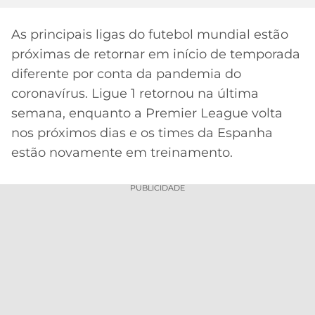
MERCADO
CÓDIGO
CORINTHIANS
As principais ligas do futebol mundial estão
DA
DE
LIBERTADORES
BOLA
INDICAÇÃO
próximas de retornar em início de temporada
SÃO
BET365
diferente por conta da pandemia do
PAULO
COPA
PALPITES
DO
coronavírus. Ligue 1 retornou na última
CÓDIGO
BRASIL
semana, enquanto a Premier League volta
SANTOS
BETANO
nos próximos dias e os times da Espanha
PREMIER
estão novamente em treinamento.
FLAMENGO
MELHORES
LEAGUE
APPS
PUBLICIDADE
DE
FLUMINENSE
COPA
APOSTAS
SUL-
BOTAFOGO
AMERICANA
CASSINOS
ONLINE
VASCO
LIGA
DOS
MELHORES
CAMPEÕES
INTERNACIONAL