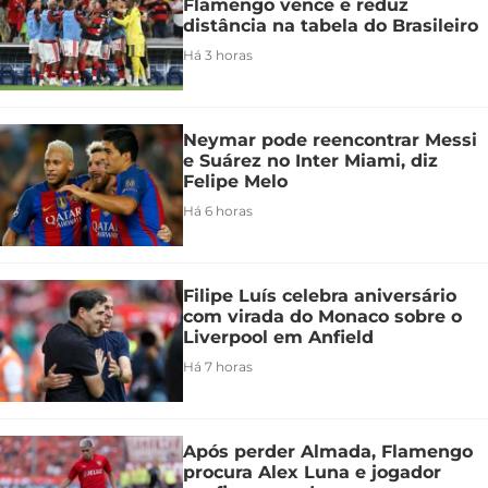
Flamengo vence e reduz
distância na tabela do Brasileiro
Há 3 horas
Neymar pode reencontrar Messi
e Suárez no Inter Miami, diz
Felipe Melo
Há 6 horas
Filipe Luís celebra aniversário
com virada do Monaco sobre o
Liverpool em Anfield
Há 7 horas
Após perder Almada, Flamengo
procura Alex Luna e jogador