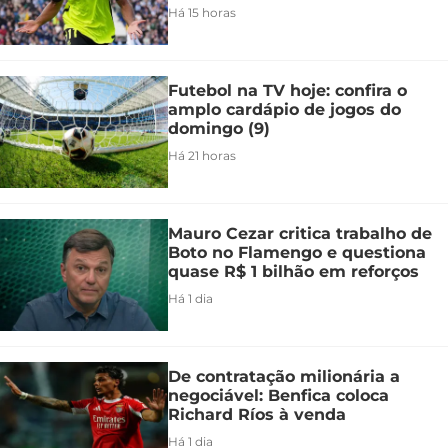
Há 15 horas
Futebol na TV hoje: confira o
amplo cardápio de jogos do
domingo (9)
Há 21 horas
Mauro Cezar critica trabalho de
Boto no Flamengo e questiona
quase R$ 1 bilhão em reforços
Há 1 dia
De contratação milionária a
negociável: Benfica coloca
Richard Ríos à venda
Há 1 dia