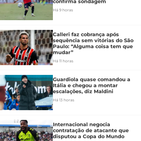
confirma sondagem
Há 9 horas
Calleri faz cobrança após
sequência sem vitórias do São
Paulo: “Alguma coisa tem que
mudar”
Há 11 horas
Guardiola quase comandou a
Itália e chegou a montar
escalações, diz Maldini
Há 13 horas
Internacional negocia
contratação de atacante que
disputou a Copa do Mundo