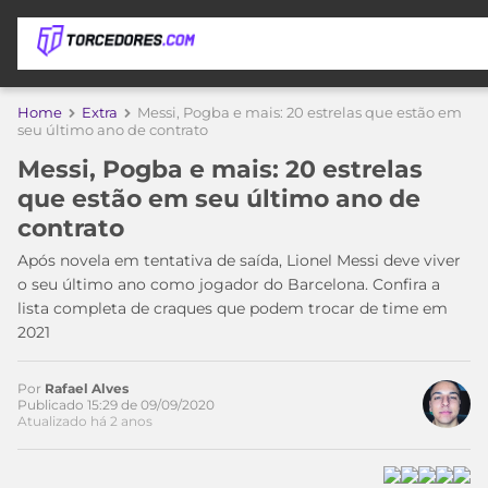
APOSTAS
Home
Extra
Messi, Pogba e mais: 20 estrelas que estão em
seu último ano de contrato
ÚLTIMAS
DICAS
Messi, Pogba e mais: 20 estrelas
DE
que estão em seu último ano de
APOSTA
COPA
contrato
DO
MUNDO
MELHORES
Após novela em tentativa de saída, Lionel Messi deve viver
SITES
o seu último ano como jogador do Barcelona. Confira a
DE
lista completa de craques que podem trocar de time em
TIMES
APOSTAS
2021
2026
CAMPEONATOS
MEU
Por
Rafael Alves
TIME
Publicado 15:29 de 09/09/2020
CÓDIGO
Atualizado há 2 anos
MÍDIA
PROMOCIONAL
BRASILEIRÃO
ESPORTIVA
BETBOOM
PALMEIRAS
SÉRIE
A