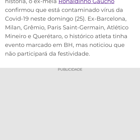
história, o ex-meia
Ronaldinho Gaúcho
confirmou que está contaminado vírus da
MERCADO
CÓDIGO
CORINTHIANS
DA
DE
LIBERTADORES
Covid-19 neste domingo (25). Ex-Barcelona,
BOLA
INDICAÇÃO
SÃO
Milan, Grêmio, Paris Saint-Germain, Atlético
BET365
PAULO
COPA
Mineiro e Querétaro, o histórico atleta tinha
PALPITES
DO
evento marcado em BH, mas noticiou que
CÓDIGO
BRASIL
SANTOS
não participará da festividade.
BETANO
PREMIER
FLAMENGO
PUBLICIDADE
MELHORES
LEAGUE
APPS
DE
FLUMINENSE
COPA
APOSTAS
SUL-
BOTAFOGO
AMERICANA
CASSINOS
ONLINE
VASCO
LIGA
DOS
MELHORES
CAMPEÕES
INTERNACIONAL