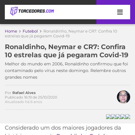
APOSTAS
Home
Futebol
Ronaldinho, Neymar e CR7: Confira 10
estrelas que já pegaram Covid-19
ÚLTIMAS
DICAS
Ronaldinho, Neymar e CR7: Confira
DE
10 estrelas que já pegaram Covid-19
APOSTA
COPA
Melhor do mundo em 2006, Ronaldinho confirmou que foi
DO
contaminado pelo vírus neste domingo. Relembre outros
MUNDO
MELHORES
grandes nomes
SITES
DE
TIMES
APOSTAS
Por
Rafael Alves
Publicado 16:19 de 25/10/2020
2026
Atualizado há 6 anos
CAMPEONATOS
MEU
TIME
CÓDIGO
MÍDIA
PROMOCIONAL
BRASILEIRÃO
Considerado um dos maiores jogadores da
ESPORTIVA
BETBOOM
PALMEIRAS
SÉRIE
A