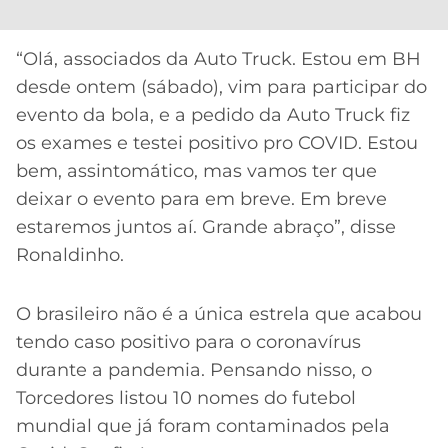
CASSINOS
ONLINE
LALIGA
2026
GRÊMIO
“Olá, associados da Auto Truck. Estou em BH
desde ontem (sábado), vim para participar do
ATLÉTICO
evento da bola, e a pedido da Auto Truck fiz
MG
os exames e testei positivo pro COVID. Estou
bem, assintomático, mas vamos ter que
CRUZEIRO
deixar o evento para em breve. Em breve
estaremos juntos aí. Grande abraço”, disse
Ronaldinho.
O brasileiro não é a única estrela que acabou
tendo caso positivo para o coronavírus
durante a pandemia. Pensando nisso, o
Torcedores listou 10 nomes do futebol
mundial que já foram contaminados pela