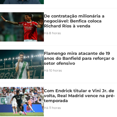
De contratação milionária a
negociável: Benfica coloca
Richard Ríos à venda
Há 8 horas
Flamengo mira atacante de 19
anos do Banfield para reforçar o
setor ofensivo
Há 10 horas
Com Endrick titular e Vini Jr. de
volta, Real Madrid vence na pré-
temporada
Há 11 horas