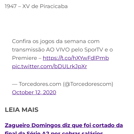
1947 – XV de Piracicaba
Confira os jogos da semana com
transmissão AO VIVO pelo SporTV e o
Premiere –
https://t.co/hXYwFdlPmb
pic.twitter.com/bDULrkJpXr
— Torcedores.com (@Torcedorescom)
October 12, 2020
LEIA MAIS
Zagueiro Domingos diz que foi cortado da
final da Série A2 por cobrar salários