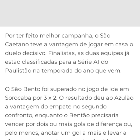
CASSINOS
ONLINE
LALIGA
2026
GRÊMIO
ATLÉTICO
Por ter feito melhor campanha, o São
MG
Caetano teve a vantagem de jogar em casa o
duelo decisivo. Finalistas, as duas equipes já
CRUZEIRO
estão classificadas para a Série A1 do
Paulistão na temporada do ano que vem.
O São Bento foi superado no jogo de ida em
Sorocaba por 3 x 2. O resultado deu ao Azulão
a vantagem do empate no segundo
confronto, enquanto o Bentão precisaria
vencer por dois ou mais gols de diferença ou,
pelo menos, anotar um gol a mais e levar a