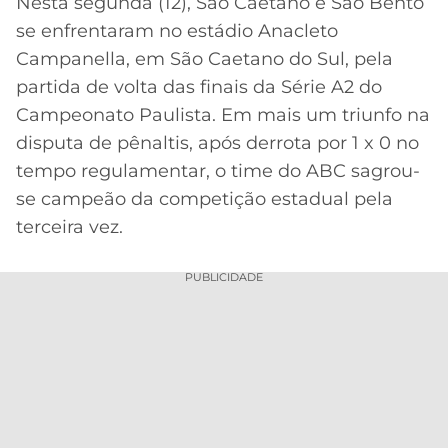
Nesta segunda (12), São Caetano e São Bento
se enfrentaram no estádio Anacleto
MERCADO
CÓDIGO
CORINTHIANS
DA
DE
LIBERTADORES
Campanella, em São Caetano do Sul, pela
BOLA
INDICAÇÃO
partida de volta das finais da Série A2 do
SÃO
BET365
PAULO
COPA
Campeonato Paulista. Em mais um triunfo na
PALPITES
DO
disputa de pênaltis, após derrota por 1 x 0 no
CÓDIGO
BRASIL
SANTOS
tempo regulamentar, o time do ABC sagrou-
BETANO
se campeão da competição estadual pela
PREMIER
FLAMENGO
terceira vez.
MELHORES
LEAGUE
APPS
DE
FLUMINENSE
PUBLICIDADE
COPA
APOSTAS
SUL-
BOTAFOGO
AMERICANA
CASSINOS
ONLINE
VASCO
LIGA
DOS
MELHORES
CAMPEÕES
INTERNACIONAL