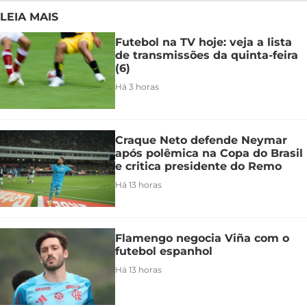
LEIA MAIS
Futebol na TV hoje: veja a lista
de transmissões da quinta-feira
(6)
Há 3 horas
Craque Neto defende Neymar
após polêmica na Copa do Brasil
e critica presidente do Remo
Há 13 horas
Flamengo negocia Viña com o
futebol espanhol
Há 13 horas