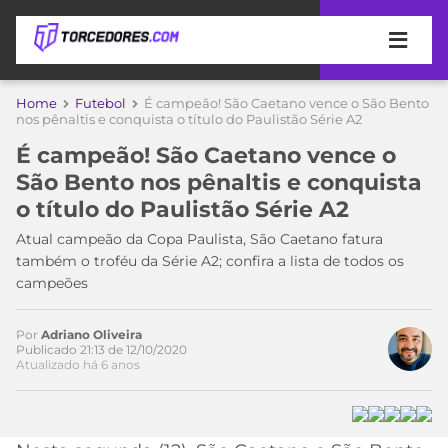
APOSTAS
Home
Futebol
É campeão! São Caetano vence o São Bento
nos pênaltis e conquista o título do Paulistão Série A2
ÚLTIMAS
DICAS
É campeão! São Caetano vence o
DE
São Bento nos pênaltis e conquista
APOSTA
COPA
o título do Paulistão Série A2
DO
MUNDO
MELHORES
Atual campeão da Copa Paulista, São Caetano fatura
SITES
também o troféu da Série A2; confira a lista de todos os
DE
campeões
TIMES
APOSTAS
2026
Por
Adriano Oliveira
CAMPEONATOS
MEU
Publicado 21:13 de 12/10/2020
Atualizado há 6 anos
TIME
CÓDIGO
MÍDIA
PROMOCIONAL
BRASILEIRÃO
ESPORTIVA
BETBOOM
PALMEIRAS
SÉRIE
A