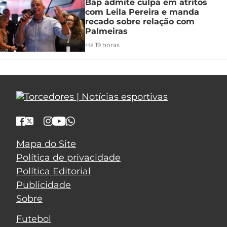
Bap admite culpa em atritos
com Leila Pereira e manda
recado sobre relação com
Palmeiras
Há 19 horas
Mapa do Site
Política de privacidade
Política Editorial
Publicidade
Sobre
Futebol