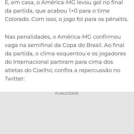
CASSINOS
E, em casa, o América-MG levou gol no final
ONLINE
LALIGA
da partida, que acabou 1×0 para o time
2026
GRÊMIO
Colorado. Com isso, o jogo foi para os pênaltis.
ATLÉTICO
Nas penalidades, o América-MG confirmou
MG
vaga na semifinal da Copa do Brasil. Ao final
CRUZEIRO
da partida, o clima esquentou e os jogadores
do Internacional partiram para cima dos
atletas do Coelho; confira a repercussão no
Twitter:
PUBLICIDADE