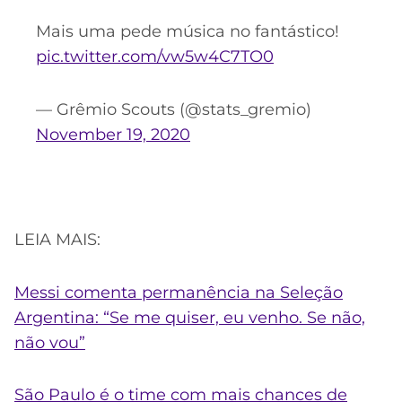
Mais uma pede música no fantástico!
pic.twitter.com/vw5w4C7TO0
— Grêmio Scouts (@stats_gremio)
November 19, 2020
LEIA MAIS:
Messi comenta permanência na Seleção
Argentina: “Se me quiser, eu venho. Se não,
não vou”
São Paulo é o time com mais chances de