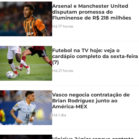
Arsenal e Manchester United
disputam promessa do
Fluminense de R$ 218 milhões
Há 17 horas
Futebol na TV hoje: veja o
cardápio completo da sexta-feira
(7)
Há 21 horas
Vasco negocia contratação de
Brian Rodríguez junto ao
América-MEX
Há 1 dia