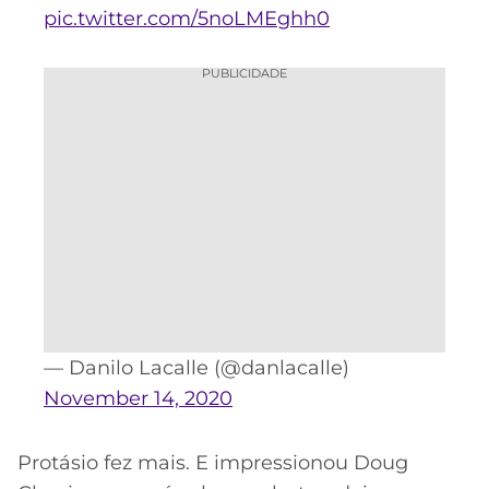
pic.twitter.com/5noLMEghh0
PUBLICIDADE
— Danilo Lacalle (@danlacalle)
November 14, 2020
Protásio fez mais. E impressionou Doug