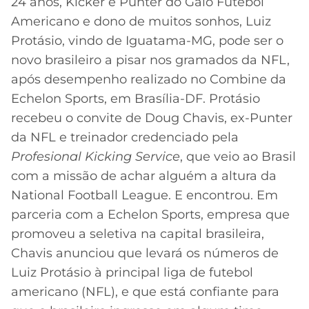
24 anos, Kicker e Punter do Galo Futebol
Americano e dono de muitos sonhos, Luiz
MERCADO
CÓDIGO
CORINTHIANS
DA
DE
LIBERTADORES
Protásio, vindo de Iguatama-MG, pode ser o
BOLA
INDICAÇÃO
novo brasileiro a pisar nos gramados da NFL,
SÃO
BET365
PAULO
COPA
após desempenho realizado no Combine da
PALPITES
DO
Echelon Sports, em Brasília-DF. Protásio
CÓDIGO
BRASIL
SANTOS
recebeu o convite de Doug Chavis, ex-Punter
BETANO
da NFL e treinador credenciado pela
PREMIER
FLAMENGO
Profesional Kicking Service
, que veio ao Brasil
MELHORES
LEAGUE
APPS
com a missão de achar alguém a altura da
DE
FLUMINENSE
National Football League. E encontrou. Em
COPA
APOSTAS
SUL-
parceria com a Echelon Sports, empresa que
BOTAFOGO
AMERICANA
promoveu a seletiva na capital brasileira,
CASSINOS
Chavis anunciou que levará os números de
ONLINE
VASCO
LIGA
Luiz Protásio à principal liga de futebol
DOS
americano (NFL), e que está confiante para
MELHORES
CAMPEÕES
INTERNACIONAL