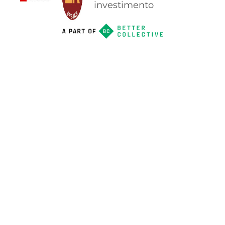
investimento