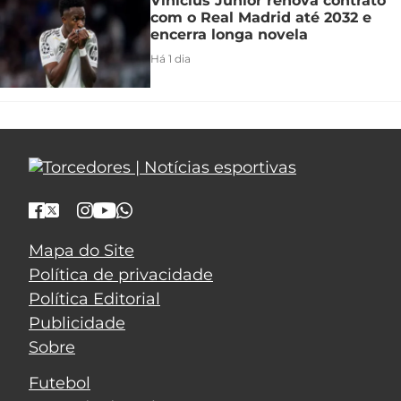
Vinicius Júnior renova contrato
com o Real Madrid até 2032 e
encerra longa novela
Há 1 dia
Mapa do Site
Política de privacidade
Política Editorial
Publicidade
Sobre
Futebol