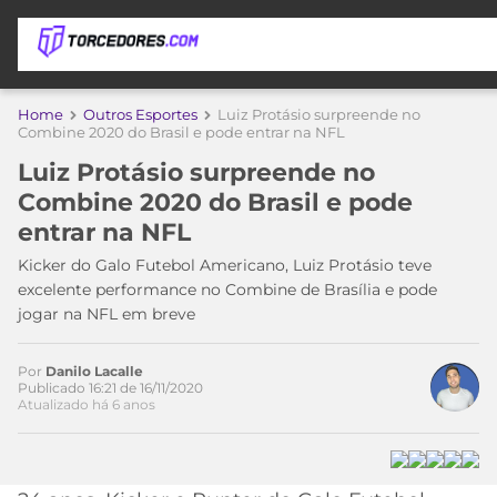
APOSTAS
Home
Outros Esportes
Luiz Protásio surpreende no
Combine 2020 do Brasil e pode entrar na NFL
ÚLTIMAS
DICAS
Luiz Protásio surpreende no
DE
Combine 2020 do Brasil e pode
APOSTA
Acesse o perfil do autor
COPA
entrar na NFL
no Twitter
DO
MUNDO
MELHORES
Kicker do Galo Futebol Americano, Luiz Protásio teve
SITES
excelente performance no Combine de Brasília e pode
DE
jogar na NFL em breve
TIMES
APOSTAS
2026
Por
Danilo Lacalle
CAMPEONATOS
MEU
Publicado 16:21 de 16/11/2020
Atualizado há 6 anos
TIME
CÓDIGO
MÍDIA
PROMOCIONAL
BRASILEIRÃO
ESPORTIVA
BETBOOM
PALMEIRAS
SÉRIE
A