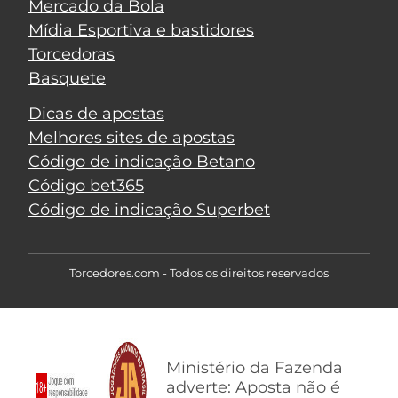
Mercado da Bola
Mídia Esportiva e bastidores
Torcedoras
Basquete
Dicas de apostas
Melhores sites de apostas
Código de indicação Betano
Código bet365
Código de indicação Superbet
Torcedores.com - Todos os direitos reservados
Ministério da Fazenda
adverte: Aposta não é