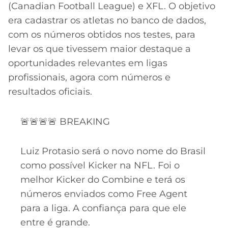
(Canadian Football League) e XFL. O objetivo
era cadastrar os atletas no banco de dados,
com os números obtidos nos testes, para
levar os que tivessem maior destaque a
oportunidades relevantes em ligas
profissionais, agora com números e
resultados oficiais.
🚨🚨🚨🚨 BREAKING
Luiz Protasio será o novo nome do Brasil
como possível Kicker na NFL. Foi o
melhor Kicker do Combine e terá os
números enviados como Free Agent
para a liga. A confiança para que ele
entre é grande.