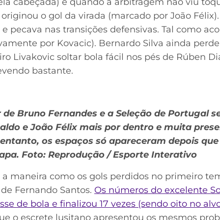
la cabeçada) e quando a arbitragem não viu toq
originou o gol da virada (marcado por João Félix)
s e pecava nas transições defensivas. Tal como a
amente por Kovacic). Bernardo Silva ainda perder
ro Livakovic soltar bola fácil nos pés de Rúben Di
evendo bastante.
r de Bruno Fernandes e a Seleção de Portugal s
aldo e João Félix mais por dentro e muita prese
 entanto, os espaços só apareceram depois que
apa. Foto: Reprodução / Esporte Interativo
 a maneira como os gols perdidos no primeiro te
 de Fernando Santos.
Os números do excelente S
se de bola e finalizou 17 vezes (sendo oito no alv
e o escrete lusitano apresentou os mesmos prob