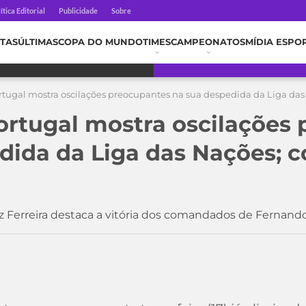
ítica Editorial
Publicidade
Sobre
TAS
ÚLTIMAS
COPA DO MUNDO
TIMES
CAMPEONATOS
MÍDIA ESPO
rtugal mostra oscilações preocupantes na sua despedida da Liga das N
ortugal mostra oscilações
dida da Liga das Nações; co
z Ferreira destaca a vitória dos comandados de Fernando