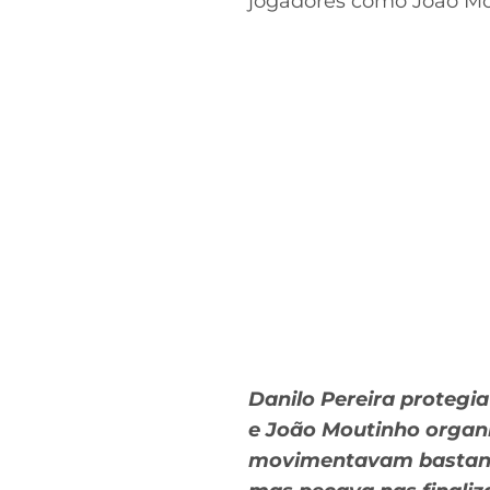
jogadores como João Mo
Danilo Pereira protegi
e João Moutinho organi
movimentavam bastante 