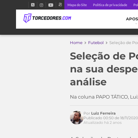
Mapa do Site
Política de privacidade
Pol
APOS
Home
Futebol
Seleção de Po
Seleção de P
na sua despe
análise
Acesse o perfil do autor
no Twitter
Na coluna PAPO TÁTICO, Lui
Por
Luiz Ferreira
Publicado 00:50 de 18/11/2020
Atualizado há 2 anos