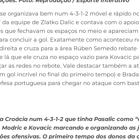
ações. Foto: Reprodução / Esporte Interativo
a se organizava bem num 4-3-1-2 móvel e rápido n
” da equipe de Zlatko Dalic e contava com o apoi
s que fechavam os espaços no meio e apareciam 
ra concluir a gol. Exatamente como aconteceu no
 direita e cruza para a área Rúben Semedo rebate 
de lá que ele cruza no espaço vazio para Kovacic p
çar as redes no rebote. Vale destacar também a at
 gol incrível no final do primeiro tempo) e Brada
efesa portuguesa para chegar no ataque com bast
 a Croácia num 4-3-1-2 que tinha Pasalic como “
, Modric e Kovacic marcando e organizando as 
ções ofensivas. O primeiro tempo dos donos da 