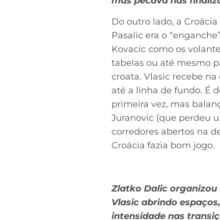
mas pecava nas finaliz
Do outro lado, a Croáci
Pasalic era o “enganche
Kovacic como os volante
tabelas ou até mesmo pa
croata. Vlasic recebe na
até a linha de fundo. É 
primeira vez, mas balan
Juranovic (que perdeu um
corredores abertos na d
Croácia fazia bom jogo.
Zlatko Dalic organizou
Vlasic abrindo espaços
intensidade nas transi