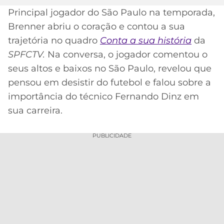
Principal jogador do São Paulo na temporada,
MERCADO
CÓDIGO
CORINTHIANS
Brenner abriu o coração e contou a sua
DA
DE
LIBERTADORES
BOLA
INDICAÇÃO
trajetória no quadro
Conta a sua história
da
SÃO
BET365
SPFCTV.
PAULO
COPA
Na conversa, o jogador comentou o
PALPITES
DO
seus altos e baixos no São Paulo, revelou que
CÓDIGO
BRASIL
SANTOS
pensou em desistir do futebol e falou sobre a
BETANO
importância do técnico Fernando Dinz em
PREMIER
FLAMENGO
sua carreira.
MELHORES
LEAGUE
APPS
DE
FLUMINENSE
PUBLICIDADE
COPA
APOSTAS
SUL-
BOTAFOGO
AMERICANA
CASSINOS
ONLINE
VASCO
LIGA
DOS
MELHORES
CAMPEÕES
INTERNACIONAL