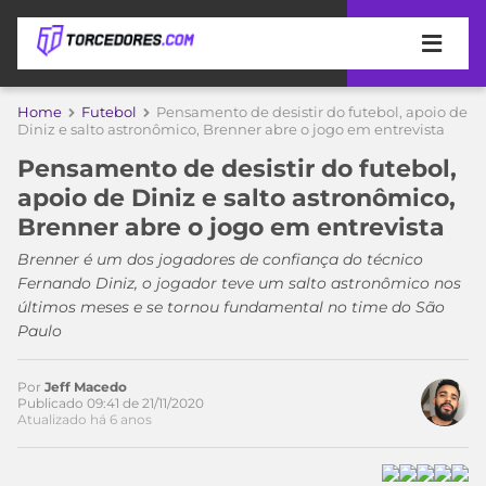
APOSTAS
Home
Futebol
Pensamento de desistir do futebol, apoio de
Acesse o perfil do autor
Diniz e salto astronômico, Brenner abre o jogo em entrevista
ÚLTIMAS
DICAS
no Twitter
Pensamento de desistir do futebol,
DE
apoio de Diniz e salto astronômico,
APOSTA
COPA
Brenner abre o jogo em entrevista
DO
MUNDO
MELHORES
Brenner é um dos jogadores de confiança do técnico
SITES
Fernando Diniz, o jogador teve um salto astronômico nos
DE
últimos meses e se tornou fundamental no time do São
TIMES
APOSTAS
Paulo
2026
CAMPEONATOS
MEU
Por
Jeff Macedo
TIME
Publicado 09:41 de 21/11/2020
CÓDIGO
Atualizado há 6 anos
MÍDIA
PROMOCIONAL
BRASILEIRÃO
ESPORTIVA
BETBOOM
PALMEIRAS
SÉRIE
A