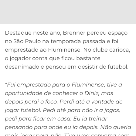
CASSINOS
ONLINE
LALIGA
2026
GRÊMIO
ATLÉTICO
Destaque neste ano, Brenner perdeu espaço
MG
no São Paulo na temporada passada e foi
emprestado ao Fluminense. No clube carioca,
CRUZEIRO
o jogador conta que ficou bastante
desanimado e pensou em desistir do futebol.
“Fui emprestado para o Fluminense, tive a
oportunidade de conhecer o Diniz, mas
depois perdi o foco.
Perdi até a vontade de
jogar futebol. Pedi até para não ir a jogos,
pedi para ficar em casa. Eu ia treinar
pensando para onde eu ia depois. Não queria
mais jogar bola, não
. Tive uma conversa com