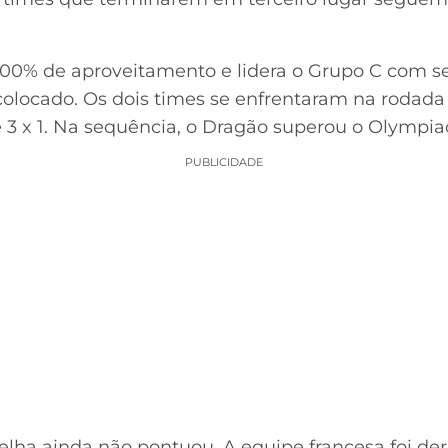
00% de aproveitamento e lidera o Grupo C com sei
olocado. Os dois times se enfrentaram na rodada i
3 x 1. Na sequência, o Dragão superou o Olympiaco
PUBLICIDADE
lha ainda não pontuou. A equipe francesa foi de