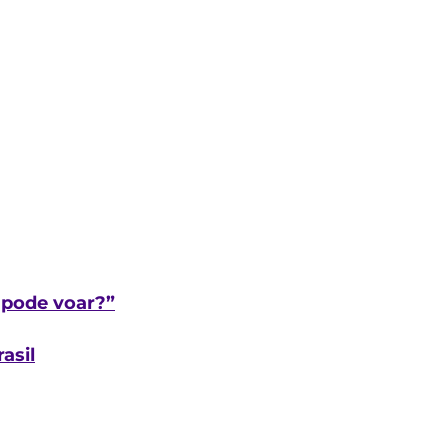
ê pode voar?”
asil