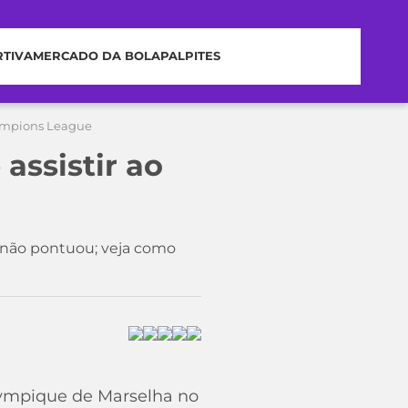
RTIVA
MERCADO DA BOLA
PALPITES
hampions League
assistir ao
 não pontuou; veja como
 Olympique de Marselha no