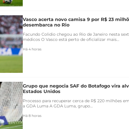
Vasco acerta novo camisa 9 por R$ 23 milhõ
desembarca no Rio
Facundo Colidio chegou ao Rio de Janeiro nesta sexta
médicos O Vasco está perto de oficializar mais...
Há 4 horas
Grupo que negocia SAF do Botafogo vira alv
Estados Unidos
Processo para recuperar cerca de R$ 220 milhões em 
a GDA Luma A GDA Luma, grupo...
Há 8 horas