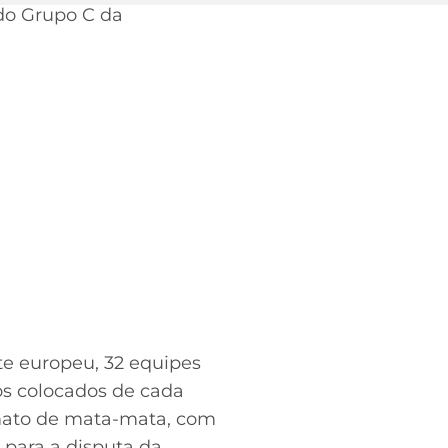
 do Grupo C da
te europeu, 32 equipes
ros colocados de cada
ormato de mata-mata, com
 para a disputa da