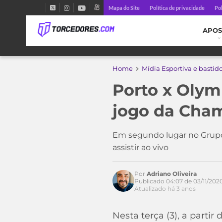
Mapa do Site
Política de privacidade
Pol
APOS
Home
Mídia Esportiva e bastid
Porto x Olym
jogo da Cha
Em segundo lugar no Grupo
assistir ao vivo
Por
Adriano Oliveira
Publicado 04:07 de 03/11/202
Atualizado há 3 anos
Nesta terça (3), a parti