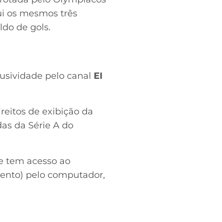
sui os mesmos três
ldo de gols.
lusividade pelo canal
EI
reitos de exibição da
das da Série A do
te tem acesso ao
ento) pelo computador,