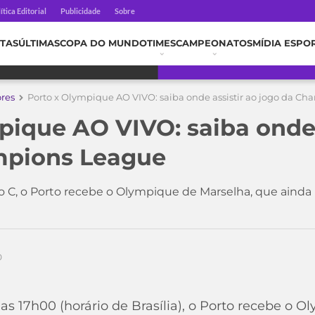
ítica Editorial
Publicidade
Sobre
TAS
ÚLTIMAS
COPA DO MUNDO
TIMES
CAMPEONATOS
MÍDIA ESPO
ores
Porto x Olympique AO VIVO: saiba onde assistir ao jogo da C
pique AO VIVO: saiba onde 
mpions League
 C, o Porto recebe o Olympique de Marselha, que ainda
0
r das 17h00 (horário de Brasília), o Porto recebe o