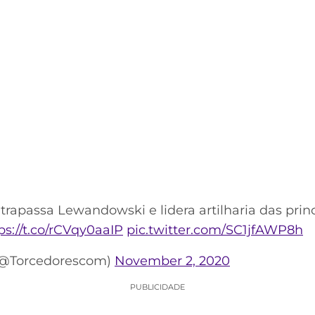
trapassa Lewandowski e lidera artilharia das princ
ps://t.co/rCVqy0aaIP
pic.twitter.com/SC1jfAWP8h
(@Torcedorescom)
November 2, 2020
PUBLICIDADE