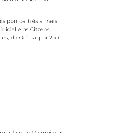
s pontos, três a mais
nicial e os Citzens
s, da Grécia, por 2 x 0.
rrotada pelo Olympiacos