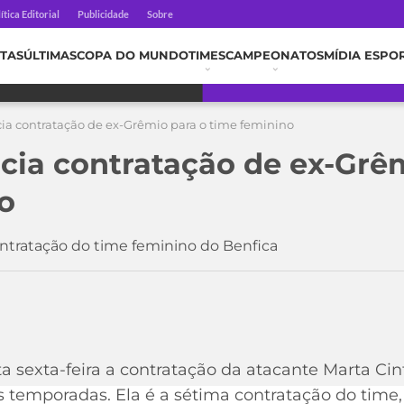
ítica Editorial
Publicidade
Sobre
TAS
ÚLTIMAS
COPA DO MUNDO
TIMES
CAMPEONATOS
MÍDIA ESPO
ia contratação de ex-Grêmio para o time feminino
cia contratação de ex-Grê
o
contratação do time feminino do Benfica
a sexta-feira a contratação da atacante Marta Cin
 temporadas. Ela é a sétima contratação do time