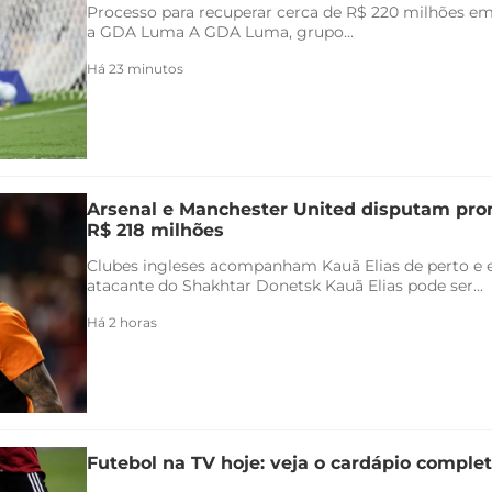
Processo para recuperar cerca de R$ 220 milhões em 
a GDA Luma A GDA Luma, grupo...
Há 23 minutos
Arsenal e Manchester United disputam pr
R$ 218 milhões
Clubes ingleses acompanham Kauã Elias de perto e 
atacante do Shakhtar Donetsk Kauã Elias pode ser...
Há 2 horas
Futebol na TV hoje: veja o cardápio completo