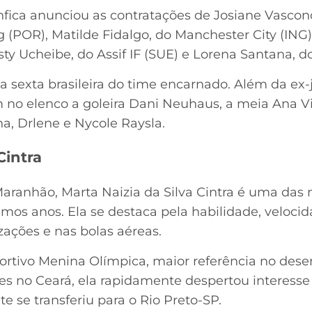
nfica anunciou as contratações de Josiane Vasconc
g (POR), Matilde Fidalgo, do Manchester City (ING)
ty Ucheibe, do Assif IF (SUE) e Lorena Santana, d
 a sexta brasileira do time encarnado. Além da ex
m no elenco a goleira Dani Neuhaus, a meia Ana Vi
a, Drlene e Nycole Raysla.
Cintra
aranhão, Marta Naizia da Silva Cintra é uma das 
timos anos. Ela se destaca pela habilidade, velocid
lizações e nas bolas aéreas.
ortivo Menina Olímpica, maior referência no dese
s no Ceará, ela rapidamente despertou interesse 
te se transferiu para o Rio Preto-SP.