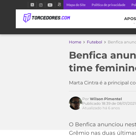
Mapa do Site
Política de privacidade
Pol
APOS
Home
Futebol
Benfica anunc
Benfica anun
time feminin
Marta Cintra é a principal 
Por
Wilson Pimentel
Publicado 18:39 de 08/01/2021
Acesse o perfil do autor
Atualizado há 6 anos
no Twitter
O Benfica anunciou nest
Grêmio nas duas últimas