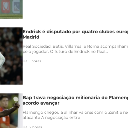
Endrick é disputado por quatro clubes euro
Madrid
Real Sociedad, Betis, Villarreal e Roma acompanham
pelo jogador. O futuro de Endrick no Real...
Há 11 horas
Bap trava negociação milionária do Flamen
acordo avançar
Flamengo chegou a alinhar valores com o Zenit e rec
atacante A negociação entre
Há 12 horas