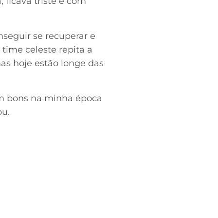
 ficava triste e com
nseguir se recuperar e
 time celeste repita a
mas hoje estão longe das
am bons na minha época
ou.