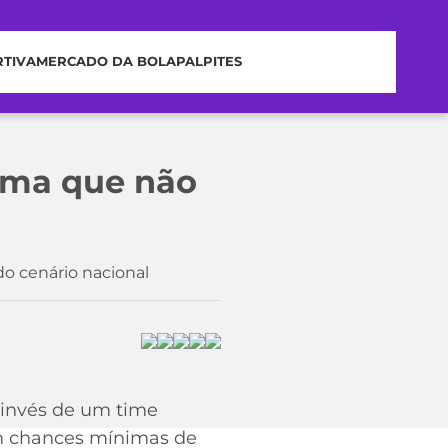
RTIVA
MERCADO DA BOLA
PALPITES
irma que não
do cenário nacional
 invés de um time
com chances mínimas de