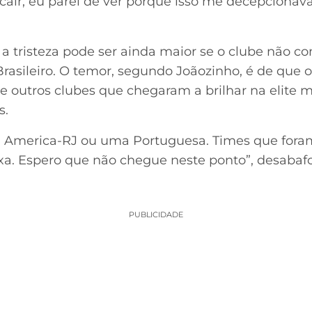
cair, eu parei de ver porque isso me decepcionava,
, a tristeza pode ser ainda maior se o clube não co
 Brasileiro. O temor, segundo Joãozinho, é de que o
e outros clubes que chegaram a brilhar na elite 
s.
m America-RJ ou uma Portuguesa. Times que for
xa. Espero que não chegue neste ponto”, desabaf
PUBLICIDADE