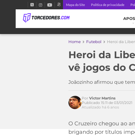
Mapa do Site
Política de privacidade
Pol
APOS
Home
Futebol
Heroi da Liber
Heroi da Lib
vê jogos do C
Joãozinho afirmou que teme
Por
Victor Martins
Publicado 15:11 de 03/01/2021
Atualizado há 6 anos
O Cruzeiro chegou ao an
brigando por títulos im