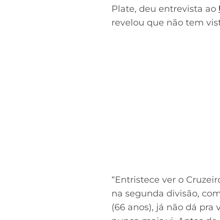
Plate, deu entrevista ao
revelou que não tem vist
Acesse o perfil do autor
no Twitter
“Entristece ver o Cruzeir
na segunda divisão, com 
(66 anos), já não dá pra