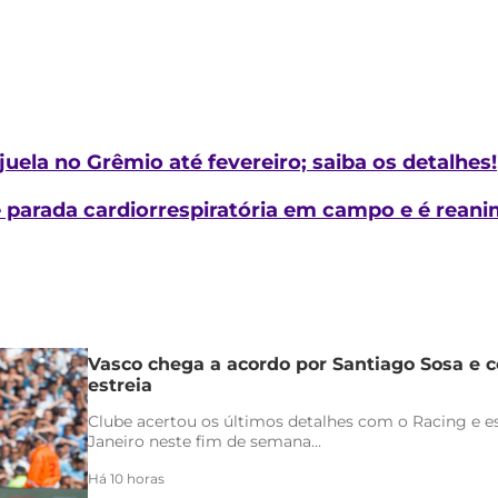
juela no Grêmio até fevereiro; saiba os detalhes!
re parada cardiorrespiratória em campo e é rea
Vasco chega a acordo por Santiago Sosa e c
estreia
Clube acertou os últimos detalhes com o Racing e es
Janeiro neste fim de semana...
Há 10 horas