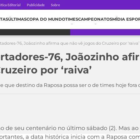
ítica Editorial
Publicidade
Sobre
TAS
ÚLTIMAS
COPA DO MUNDO
TIMES
CAMPEONATOS
MÍDIA ESPO
tadores-76, Joãozinho afirma que não vê jogos do Cruzeiro por ‘raiva’
ertadores-76, Joãozinho af
ruzeiro por ‘raiva’
 que destino da Raposa possa ser o de times hoje fora 
o de seu centenário no último sábado (2). Mas ao
portantes, a data histórica inicia com a Raposa 