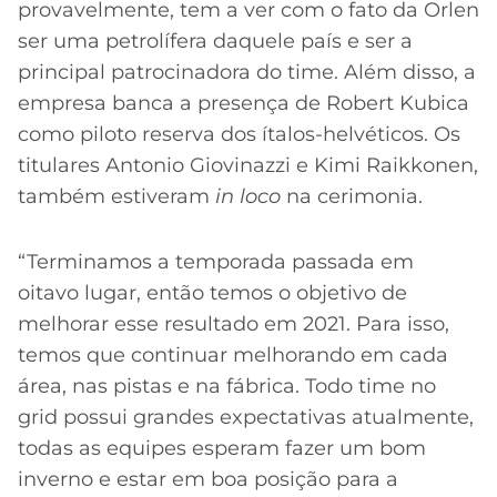
CASSINOS
provavelmente, tem a ver com o fato da Orlen
ONLINE
LALIGA
ser uma petrolífera daquele país e ser a
2026
GRÊMIO
principal patrocinadora do time. Além disso, a
empresa banca a presença de Robert Kubica
ATLÉTICO
como piloto reserva dos ítalos-helvéticos. Os
MG
titulares Antonio Giovinazzi e Kimi Raikkonen,
também estiveram
in loco
na cerimonia.
CRUZEIRO
“Terminamos a temporada passada em
oitavo lugar, então temos o objetivo de
melhorar esse resultado em 2021. Para isso,
temos que continuar melhorando em cada
área, nas pistas e na fábrica. Todo time no
grid possui grandes expectativas atualmente,
todas as equipes esperam fazer um bom
inverno e estar em boa posição para a