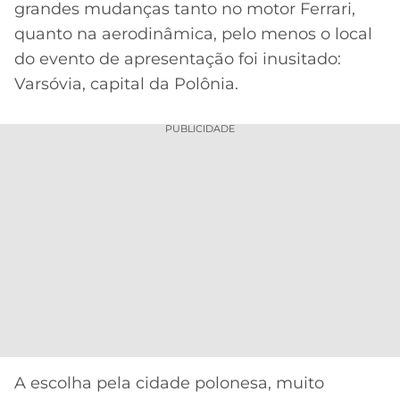
grandes mudanças tanto no motor Ferrari,
MERCADO
CÓDIGO
CORINTHIANS
quanto na aerodinâmica, pelo menos o local
DA
DE
LIBERTADORES
do evento de apresentação foi inusitado:
BOLA
INDICAÇÃO
SÃO
Varsóvia, capital da Polônia.
BET365
PAULO
COPA
PALPITES
DO
PUBLICIDADE
CÓDIGO
BRASIL
SANTOS
BETANO
PREMIER
FLAMENGO
MELHORES
LEAGUE
APPS
DE
FLUMINENSE
COPA
APOSTAS
SUL-
BOTAFOGO
AMERICANA
CASSINOS
ONLINE
VASCO
LIGA
DOS
MELHORES
CAMPEÕES
A escolha pela cidade polonesa, muito
INTERNACIONAL