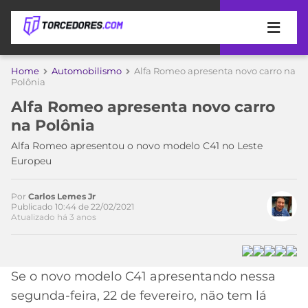
APOSTAS
Home
Automobilismo
Alfa Romeo apresenta novo carro na
Polônia
ÚLTIMAS
DICAS
Alfa Romeo apresenta novo carro
DE
na Polônia
APOSTA
COPA
Alfa Romeo apresentou o novo modelo C41 no Leste
DO
Europeu
MUNDO
MELHORES
SITES
DE
Por
Carlos Lemes Jr
TIMES
Publicado 10:44 de 22/02/2021
APOSTAS
Atualizado há 3 anos
2026
CAMPEONATOS
MEU
TIME
CÓDIGO
Se o novo modelo C41 apresentando nessa
MÍDIA
PROMOCIONAL
BRASILEIRÃO
ESPORTIVA
BETBOOM
PALMEIRAS
SÉRIE
segunda-feira, 22 de fevereiro, não tem lá
A