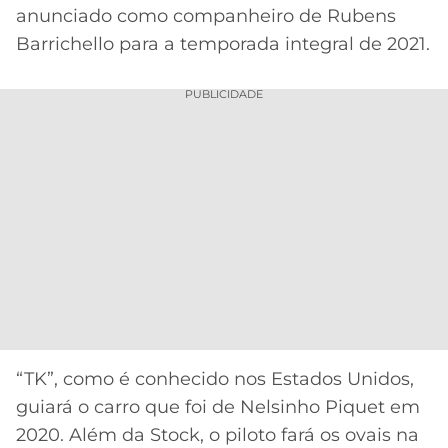
anunciado como companheiro de Rubens
MERCADO
CÓDIGO
CORINTHIANS
Barrichello para a temporada integral de 2021.
DA
DE
LIBERTADORES
BOLA
INDICAÇÃO
SÃO
PUBLICIDADE
BET365
PAULO
COPA
PALPITES
DO
CÓDIGO
BRASIL
SANTOS
BETANO
PREMIER
FLAMENGO
MELHORES
LEAGUE
APPS
DE
FLUMINENSE
COPA
APOSTAS
SUL-
BOTAFOGO
AMERICANA
CASSINOS
ONLINE
“TK”, como é conhecido nos Estados Unidos,
VASCO
LIGA
DOS
guiará o carro que foi de Nelsinho Piquet em
MELHORES
CAMPEÕES
2020. Além da Stock, o piloto fará os ovais na
INTERNACIONAL