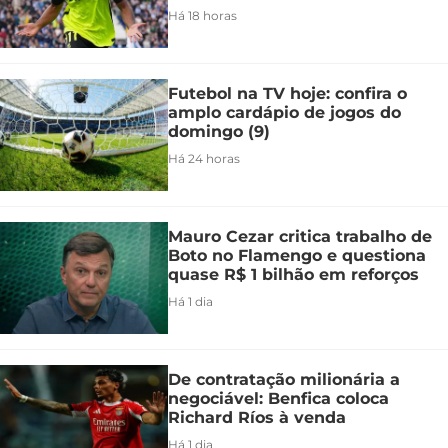
Há 18 horas
Futebol na TV hoje: confira o
amplo cardápio de jogos do
domingo (9)
Há 24 horas
Mauro Cezar critica trabalho de
Boto no Flamengo e questiona
quase R$ 1 bilhão em reforços
Há 1 dia
De contratação milionária a
negociável: Benfica coloca
Richard Ríos à venda
Há 1 dia