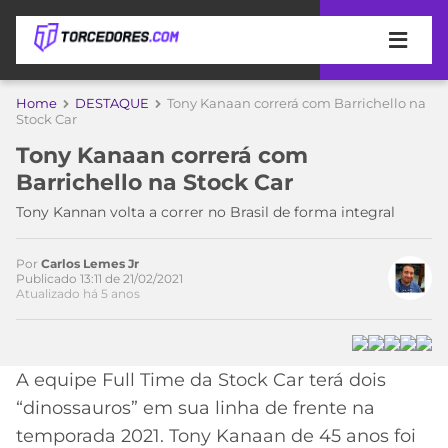
APOSTAS
Home
DESTAQUE
Tony Kanaan correrá com Barrichello na
Stock Car
ÚLTIMAS
DICAS
Tony Kanaan correrá com
DE
Barrichello na Stock Car
APOSTA
COPA
Tony Kannan volta a correr no Brasil de forma integral
DO
MUNDO
MELHORES
SITES
Por
Carlos Lemes Jr
Publicado 13:11 de 21/02/2021
DE
TIMES
Atualizado há 5 anos
APOSTAS
2026
CAMPEONATOS
MEU
TIME
A equipe Full Time da Stock Car terá dois
CÓDIGO
MÍDIA
PROMOCIONAL
BRASILEIRÃO
“dinossauros” em sua linha de frente na
ESPORTIVA
BETBOOM
PALMEIRAS
SÉRIE
temporada 2021. Tony Kanaan de 45 anos foi
A