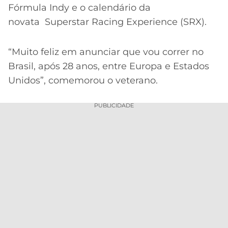
CASSINOS
Fórmula Indy e o calendário da
ONLINE
LALIGA
novata Superstar Racing Experience (SRX).
2026
GRÊMIO
ATLÉTICO
“Muito feliz em anunciar que vou correr no
MG
Brasil, após 28 anos, entre Europa e Estados
Unidos”, comemorou o veterano.
CRUZEIRO
PUBLICIDADE