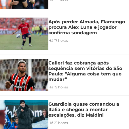
Após perder Almada, Flamengo
procura Alex Luna e jogador
confirma sondagem
Há 17 horas
Calleri faz cobrança após
sequência sem vitórias do São
Paulo: “Alguma coisa tem que
mudar”
Há 19 horas
Guardiola quase comandou a
Itália e chegou a montar
escalações, diz Maldini
Há 21 horas