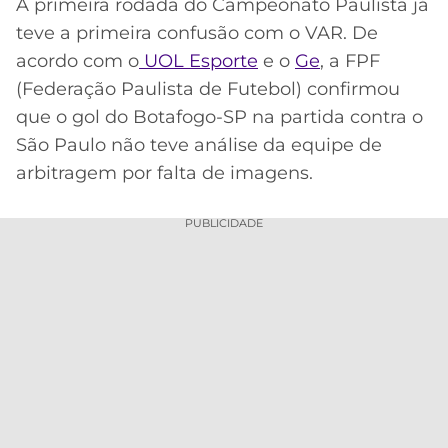
A primeira rodada do Campeonato Paulista já
MERCADO
CÓDIGO
CORINTHIANS
teve a primeira confusão com o VAR. De
DA
DE
LIBERTADORES
acordo com o
UOL Esporte
e o
Ge
, a FPF
BOLA
INDICAÇÃO
SÃO
(Federação Paulista de Futebol) confirmou
BET365
PAULO
COPA
que o gol do Botafogo-SP na partida contra o
PALPITES
DO
São Paulo não teve análise da equipe de
CÓDIGO
BRASIL
SANTOS
arbitragem por falta de imagens.
BETANO
PREMIER
FLAMENGO
PUBLICIDADE
MELHORES
LEAGUE
APPS
DE
FLUMINENSE
COPA
APOSTAS
SUL-
BOTAFOGO
AMERICANA
CASSINOS
ONLINE
VASCO
LIGA
DOS
MELHORES
CAMPEÕES
INTERNACIONAL