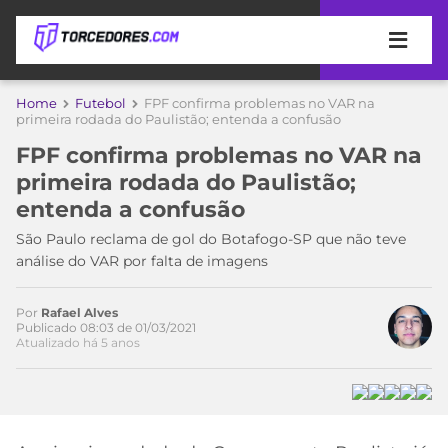
APOSTAS
Home
Futebol
FPF confirma problemas no VAR na
primeira rodada do Paulistão; entenda a confusão
ÚLTIMAS
DICAS
FPF confirma problemas no VAR na
DE
primeira rodada do Paulistão;
APOSTA
COPA
entenda a confusão
DO
MUNDO
MELHORES
São Paulo reclama de gol do Botafogo-SP que não teve
SITES
análise do VAR por falta de imagens
DE
TIMES
APOSTAS
Por
Rafael Alves
2026
Publicado 08:03 de 01/03/2021
Atualizado há 5 anos
CAMPEONATOS
MEU
TIME
CÓDIGO
MÍDIA
PROMOCIONAL
BRASILEIRÃO
ESPORTIVA
BETBOOM
PALMEIRAS
SÉRIE
A