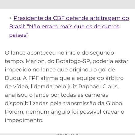
CASSINOS
ONLINE
LALIGA
2026
GRÊMIO
+
Presidente da CBF defende arbitragem do
Brasil: “Não erram mais que os de outros
ATLÉTICO
países”
MG
O lance aconteceu no início do segundo
CRUZEIRO
tempo. Marlon, do Botafogo-SP, poderia estar
impedido no lance que originou o gol de
Dudu. A FPF afirma que a equipe do árbitro
de vídeo, liderada pelo juiz Raphael Claus,
analisou o lance por todas as câmeras
disponibilizadas pela transmissão da Globo.
Porém, nenhum ângulo foi possível cravar o
impedimento.