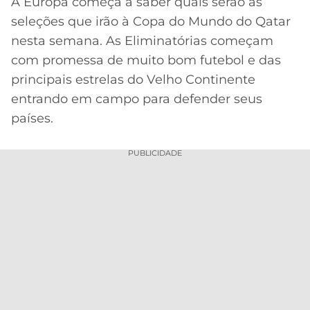
A Europa começa a saber quais serão as
seleções que irão à Copa do Mundo do Qatar
MERCADO
CÓDIGO
CORINTHIANS
DA
DE
LIBERTADORES
nesta semana. As Eliminatórias começam
BOLA
INDICAÇÃO
com promessa de muito bom futebol e das
SÃO
BET365
PAULO
COPA
principais estrelas do Velho Continente
PALPITES
DO
entrando em campo para defender seus
CÓDIGO
BRASIL
SANTOS
países.
BETANO
PREMIER
FLAMENGO
PUBLICIDADE
MELHORES
LEAGUE
APPS
DE
FLUMINENSE
COPA
APOSTAS
SUL-
BOTAFOGO
AMERICANA
CASSINOS
ONLINE
VASCO
LIGA
DOS
MELHORES
CAMPEÕES
INTERNACIONAL