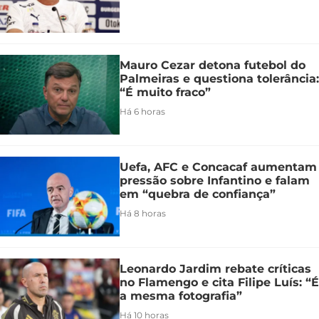
Mauro Cezar detona futebol do
Palmeiras e questiona tolerância:
“É muito fraco”
Há 6 horas
Uefa, AFC e Concacaf aumentam
pressão sobre Infantino e falam
em “quebra de confiança”
Há 8 horas
Leonardo Jardim rebate críticas
no Flamengo e cita Filipe Luís: “É
a mesma fotografia”
Há 10 horas