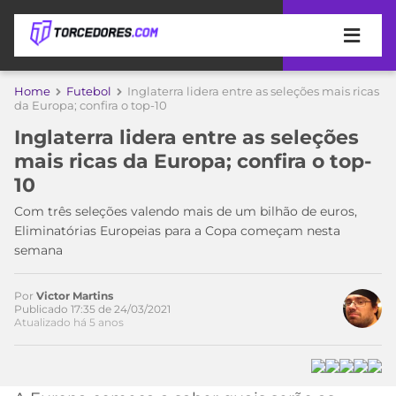
APOSTAS
Home
Futebol
Inglaterra lidera entre as seleções mais ricas
da Europa; confira o top-10
ÚLTIMAS
DICAS
Inglaterra lidera entre as seleções
DE
mais ricas da Europa; confira o top-
APOSTA
COPA
10
DO
MUNDO
MELHORES
Com três seleções valendo mais de um bilhão de euros,
SITES
Eliminatórias Europeias para a Copa começam nesta
DE
semana
TIMES
APOSTAS
2026
Por
Victor Martins
CAMPEONATOS
MEU
Publicado 17:35 de 24/03/2021
Atualizado há 5 anos
TIME
CÓDIGO
MÍDIA
PROMOCIONAL
BRASILEIRÃO
ESPORTIVA
BETBOOM
PALMEIRAS
SÉRIE
A