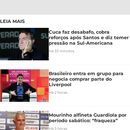
LEIA MAIS
Cuca faz desabafo, cobra
reforços após Santos e diz temer
pressão na Sul-Americana
Há 33 minutos
Brasileiro entra em grupo para
negocia comprar parte do
Liverpool
Há 2 horas
Mourinho alfineta Guardiola por
período sabático: “fraqueza”
Há 5 horas