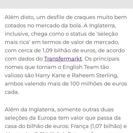
CASSINOS
ONLINE
LALIGA
2026
GRÊMIO
Além disto, um desfile de craques muito bem
cotados no mercado da bola. A Inglaterra,
ATLÉTICO
inclusive, chega como o status de ‘seleção
MG
mais rica’ em termos de valor de mercado,
com cerca de 1,09 bilhão de euros, de acordo
CRUZEIRO
com dados do
Transfermarkt
. Os principais
nomes que tornam o English Team tão
valioso são Harry Kane e Raheem Sterling,
ambos valendo mais de 100 milhões de euros
cada.
Além da Inglaterra, somente outras duas
Acesse o perfil do autor
seleções da Europa tem valor que passa da
no Twitter
casa do bilhão de euros: França (1,07 bilhão) e