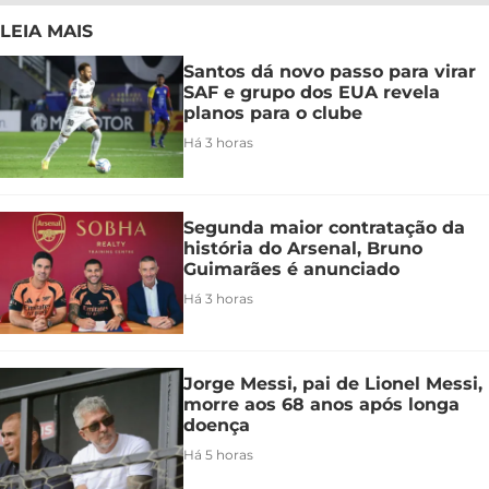
LEIA MAIS
Santos dá novo passo para virar
SAF e grupo dos EUA revela
planos para o clube
Há 3 horas
Segunda maior contratação da
história do Arsenal, Bruno
Guimarães é anunciado
Há 3 horas
Jorge Messi, pai de Lionel Messi,
morre aos 68 anos após longa
doença
Há 5 horas