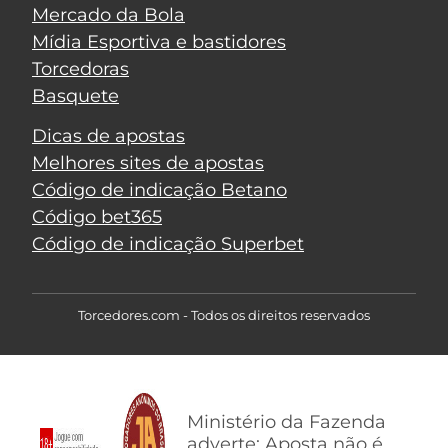
Mercado da Bola
Mídia Esportiva e bastidores
Torcedoras
Basquete
Dicas de apostas
Melhores sites de apostas
Código de indicação Betano
Código bet365
Código de indicação Superbet
Torcedores.com - Todos os direitos reservados
Ministério da Fazenda
adverte: Aposta não é