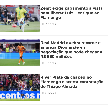
Zenit exige pagamento à vista
para liberar Luiz Henrique ao
Flamengo
Há 3 horas
Real Madrid quebra recorde e
anuncia Diomande em
negociação que pode chegar a
R$ 830 milhões
Há 5 horas
River Plate dá chapéu no
Flamengo e acerta contratação
de Thiago Almada
Há 8 horas