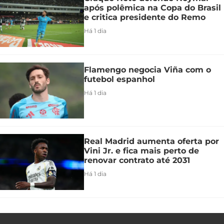
após polêmica na Copa do Brasil
e critica presidente do Remo
Há 1 dia
Flamengo negocia Viña com o
futebol espanhol
Há 1 dia
Real Madrid aumenta oferta por
Vini Jr. e fica mais perto de
renovar contrato até 2031
Há 1 dia