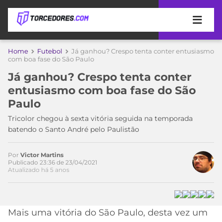
APOSTAS
Home
Futebol
Já ganhou? Crespo tenta conter entusiasmo
com boa fase do São Paulo
ÚLTIMAS
DICAS
Já ganhou? Crespo tenta conter
DE
entusiasmo com boa fase do São
APOSTA
COPA
Paulo
DO
MUNDO
MELHORES
Tricolor chegou à sexta vitória seguida na temporada
SITES
batendo o Santo André pelo Paulistão
DE
TIMES
APOSTAS
Por
Victor Martins
2026
Publicado 23:36 de 23/04/2021
Atualizado há 5 anos
CAMPEONATOS
MEU
TIME
CÓDIGO
MÍDIA
PROMOCIONAL
BRASILEIRÃO
ESPORTIVA
BETBOOM
PALMEIRAS
SÉRIE
Mais uma vitória do São Paulo, desta vez um
A