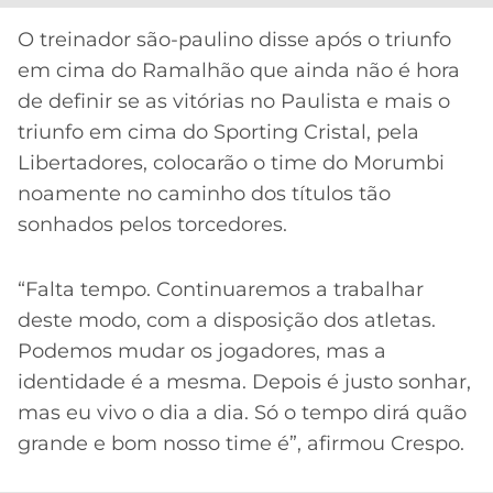
CASSINOS
ONLINE
LALIGA
O treinador são-paulino disse após o triunfo
2026
GRÊMIO
em cima do Ramalhão que ainda não é hora
de definir se as vitórias no Paulista e mais o
ATLÉTICO
triunfo em cima do Sporting Cristal, pela
MG
Libertadores, colocarão o time do Morumbi
noamente no caminho dos títulos tão
CRUZEIRO
sonhados pelos torcedores.
“Falta tempo. Continuaremos a trabalhar
deste modo, com a disposição dos atletas.
Podemos mudar os jogadores, mas a
identidade é a mesma. Depois é justo sonhar,
mas eu vivo o dia a dia. Só o tempo dirá quão
Acesse o perfil do autor
grande e bom nosso time é”, afirmou Crespo.
no Twitter