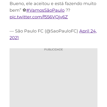
Bueno, ele aceitou e está fazendo muito
bem” ⚽️
#VamosSãoPaulo
??
pic.twitter.com/f556VQjv6Z
— São Paulo FC (@SaoPauloFC)
April 24,
2021
PUBLICIDADE