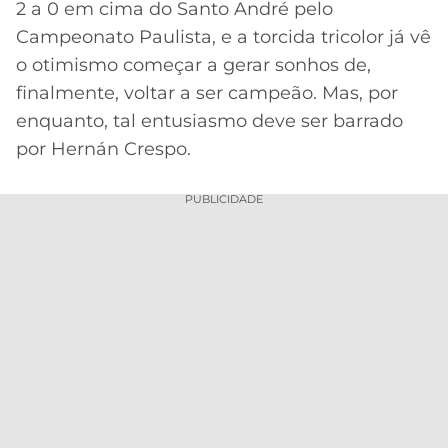
2 a 0 em cima do Santo André pelo
MERCADO
CÓDIGO
CORINTHIANS
Campeonato Paulista, e a torcida tricolor já vê
DA
DE
LIBERTADORES
o otimismo começar a gerar sonhos de,
BOLA
INDICAÇÃO
SÃO
finalmente, voltar a ser campeão. Mas, por
BET365
PAULO
COPA
enquanto, tal entusiasmo deve ser barrado
PALPITES
DO
por Hernán Crespo.
CÓDIGO
BRASIL
SANTOS
BETANO
PUBLICIDADE
PREMIER
FLAMENGO
MELHORES
LEAGUE
APPS
DE
FLUMINENSE
COPA
APOSTAS
SUL-
BOTAFOGO
AMERICANA
CASSINOS
ONLINE
VASCO
LIGA
DOS
MELHORES
CAMPEÕES
INTERNACIONAL