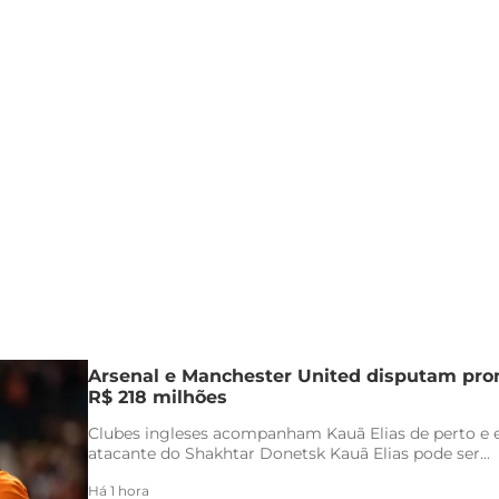
Arsenal e Manchester United disputam pr
R$ 218 milhões
Clubes ingleses acompanham Kauã Elias de perto e 
atacante do Shakhtar Donetsk Kauã Elias pode ser...
Há 1 hora