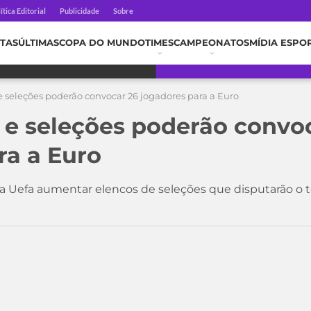
ítica Editorial
Publicidade
Sobre
TAS
ÚLTIMAS
COPA DO MUNDO
TIMES
CAMPEONATOS
MÍDIA ESPO
e seleções poderão convocar 26 jogadores para a Euro
 e seleções poderão convo
ra a Euro
ara Uefa aumentar elencos de seleções que disputarão o
1