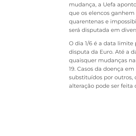
mudança, a Uefa aponto
que os elencos ganhem m
quarentenas e impossibi
será disputada em diver
O dia 1/6 é a data limit
disputa da Euro. Até a d
Acesse o perfil do autor
no Twitter
quaisquer mudanças na l
19. Casos da doença em 
substituídos por outros,
alteração pode ser feit