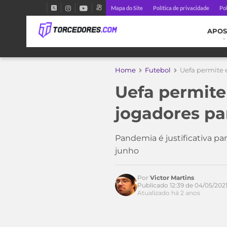
Mapa do Site
Política de privacidade
Pol
APOS
Home
Futebol
Uefa permite 
Uefa permite
jogadores pa
Pandemia é justificativa p
junho
Por
Victor Martins
Publicado 12:39 de 04/05/202
Atualizado há 2 anos