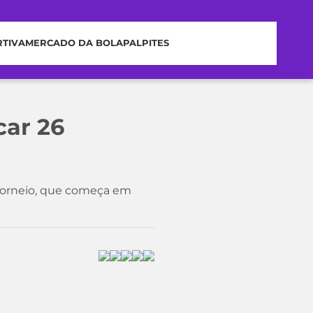
RTIVA
MERCADO DA BOLA
PALPITES
car 26
 torneio, que começa em