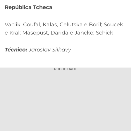
República Tcheca
Vaclik; Coufal, Kalas, Celutska e Boril; Soucek
e Kral; Masopust, Darida e Jancko; Schick
Técnico:
Jaroslav Silhavy
PUBLICIDADE