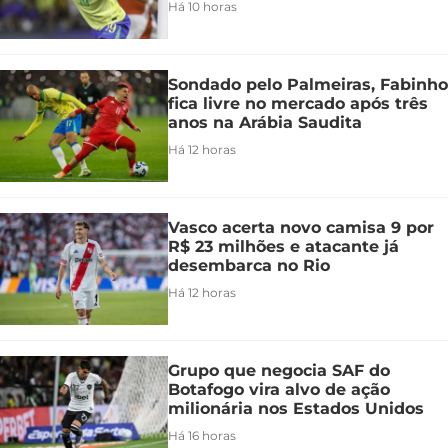
Há 10 horas
Sondado pelo Palmeiras, Fabinho
fica livre no mercado após três
anos na Arábia Saudita
Há 12 horas
Vasco acerta novo camisa 9 por
R$ 23 milhões e atacante já
desembarca no Rio
Há 12 horas
Grupo que negocia SAF do
Botafogo vira alvo de ação
milionária nos Estados Unidos
Há 16 horas