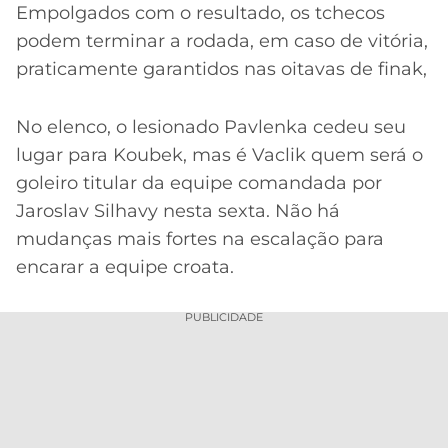
Empolgados com o resultado, os tchecos
podem terminar a rodada, em caso de vitória,
praticamente garantidos nas oitavas de finak,
No elenco, o lesionado Pavlenka cedeu seu
lugar para Koubek, mas é Vaclik quem será o
goleiro titular da equipe comandada por
Jaroslav Silhavy nesta sexta. Não há
mudanças mais fortes na escalação para
encarar a equipe croata.
PUBLICIDADE