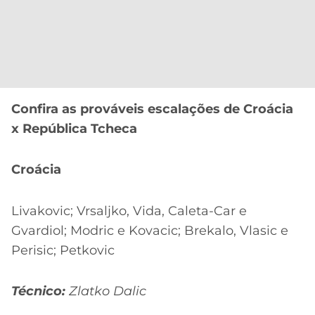
Confira as prováveis escalações de Croácia
x República Tcheca
Croácia
Livakovic; Vrsaljko, Vida, Caleta-Car e
Gvardiol; Modric e Kovacic; Brekalo, Vlasic e
Perisic; Petkovic
Técnico:
Zlatko Dalic