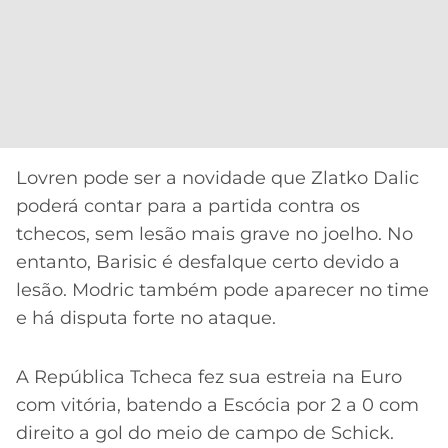
Lovren pode ser a novidade que Zlatko Dalic
poderá contar para a partida contra os
tchecos, sem lesão mais grave no joelho. No
entanto, Barisic é desfalque certo devido a
lesão. Modric também pode aparecer no time
e há disputa forte no ataque.
A República Tcheca fez sua estreia na Euro
com vitória, batendo a Escócia por 2 a 0 com
direito a gol do meio de campo de Schick.