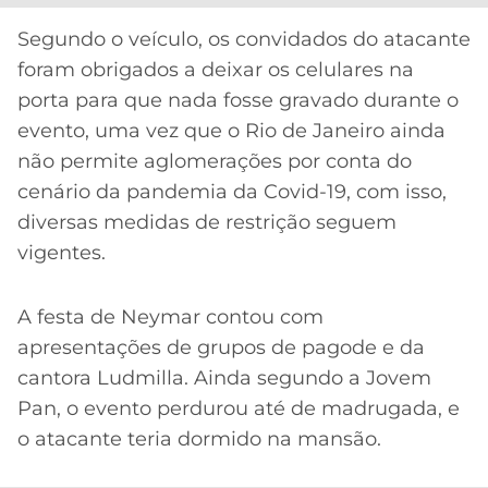
CASSINOS
ONLINE
LALIGA
Segundo o veículo, os convidados do atacante
2026
GRÊMIO
foram obrigados a deixar os celulares na
porta para que nada fosse gravado durante o
ATLÉTICO
evento, uma vez que o Rio de Janeiro ainda
MG
não permite aglomerações por conta do
cenário da pandemia da Covid-19, com isso,
CRUZEIRO
diversas medidas de restrição seguem
vigentes.
A festa de Neymar contou com
apresentações de grupos de pagode e da
cantora Ludmilla. Ainda segundo a Jovem
Pan, o evento perdurou até de madrugada, e
o atacante teria dormido na mansão.