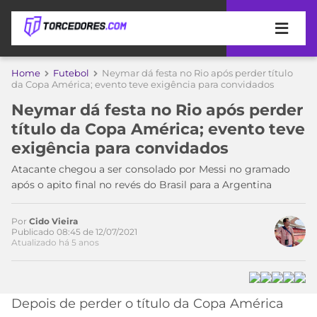
APOSTAS
Home
Futebol
Neymar dá festa no Rio após perder título
da Copa América; evento teve exigência para convidados
ÚLTIMAS
DICAS
Neymar dá festa no Rio após perder
DE
título da Copa América; evento teve
APOSTA
COPA
exigência para convidados
DO
MUNDO
MELHORES
Atacante chegou a ser consolado por Messi no gramado
SITES
após o apito final no revés do Brasil para a Argentina
DE
TIMES
APOSTAS
Por
Cido Vieira
2026
Publicado 08:45 de 12/07/2021
Atualizado há 5 anos
CAMPEONATOS
MEU
TIME
CÓDIGO
MÍDIA
PROMOCIONAL
BRASILEIRÃO
Acesse o perfil do autor
ESPORTIVA
BETBOOM
PALMEIRAS
SÉRIE
Depois de perder o título da Copa América
no Twitter
A