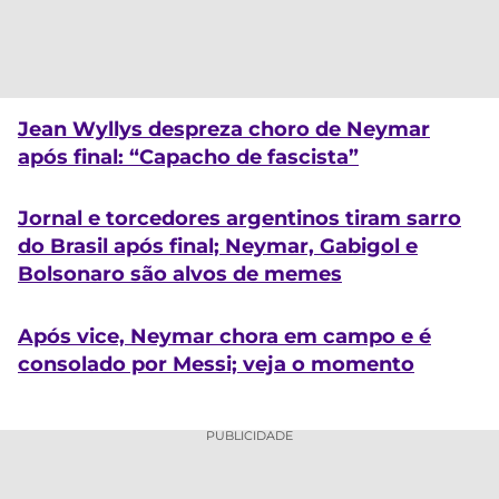
Jean Wyllys despreza choro de Neymar
após final: “Capacho de fascista”
Jornal e torcedores argentinos tiram sarro
do Brasil após final; Neymar, Gabigol e
Bolsonaro são alvos de memes
Após vice, Neymar chora em campo e é
consolado por Messi; veja o momento
PUBLICIDADE