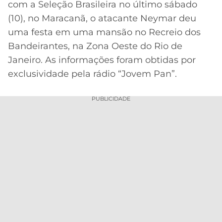
com a Seleção Brasileira no último sábado
MERCADO
CÓDIGO
CORINTHIANS
(10), no Maracanã, o atacante Neymar deu
DA
DE
LIBERTADORES
uma festa em uma mansão no Recreio dos
BOLA
INDICAÇÃO
SÃO
Bandeirantes, na Zona Oeste do Rio de
BET365
PAULO
COPA
Janeiro. As informações foram obtidas por
PALPITES
DO
exclusividade pela rádio “Jovem Pan”.
CÓDIGO
BRASIL
SANTOS
BETANO
PUBLICIDADE
PREMIER
FLAMENGO
MELHORES
LEAGUE
APPS
DE
FLUMINENSE
COPA
APOSTAS
SUL-
BOTAFOGO
AMERICANA
CASSINOS
ONLINE
VASCO
LIGA
DOS
MELHORES
CAMPEÕES
INTERNACIONAL