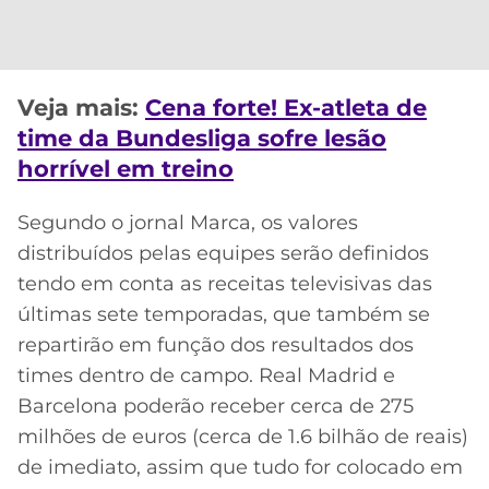
CASSINOS
ONLINE
LALIGA
2026
GRÊMIO
Veja mais:
Cena forte! Ex-atleta de
ATLÉTICO
MG
time da Bundesliga sofre lesão
horrível em treino
CRUZEIRO
Segundo o jornal Marca, os valores
distribuídos pelas equipes serão definidos
tendo em conta as receitas televisivas das
últimas sete temporadas, que também se
repartirão em função dos resultados dos
times dentro de campo. Real Madrid e
Barcelona poderão receber cerca de 275
milhões de euros (cerca de 1.6 bilhão de reais)
de imediato, assim que tudo for colocado em