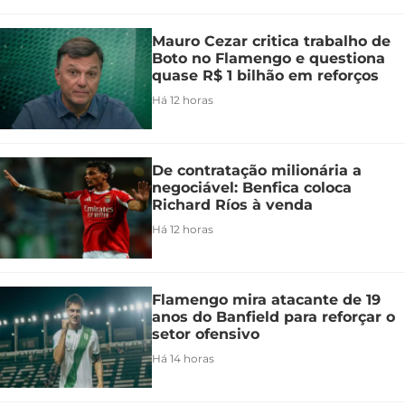
Mauro Cezar critica trabalho de
Boto no Flamengo e questiona
quase R$ 1 bilhão em reforços
Há 12 horas
De contratação milionária a
negociável: Benfica coloca
Richard Ríos à venda
Há 12 horas
Flamengo mira atacante de 19
anos do Banfield para reforçar o
setor ofensivo
Há 14 horas