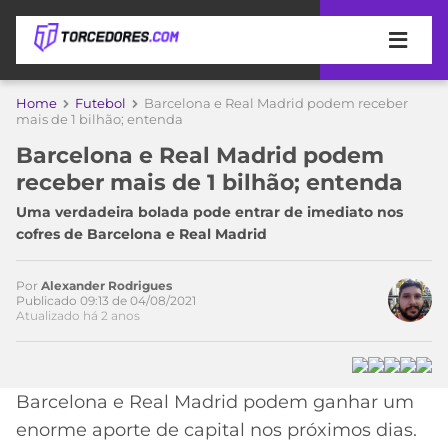
APOSTAS
Home
Futebol
Barcelona e Real Madrid podem receber
mais de 1 bilhão; entenda
ÚLTIMAS
DICAS
Barcelona e Real Madrid podem
DE
Acesse o perfil do autor
receber mais de 1 bilhão; entenda
APOSTA
no Twitter
COPA
Uma verdadeira bolada pode entrar de imediato nos
DO
cofres de Barcelona e Real Madrid
MUNDO
MELHORES
SITES
DE
Por
Alexander Rodrigues
TIMES
Publicado 09:13 de 04/08/2021
APOSTAS
Atualizado há 2 anos
2026
CAMPEONATOS
MEU
TIME
CÓDIGO
Barcelona e Real Madrid podem ganhar um
MÍDIA
PROMOCIONAL
BRASILEIRÃO
ESPORTIVA
BETBOOM
PALMEIRAS
SÉRIE
enorme aporte de capital nos próximos dias.
A