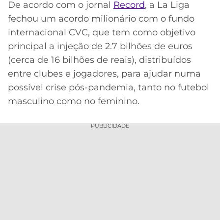
De acordo com o jornal
Record
, a La Liga
MERCADO
CÓDIGO
CORINTHIANS
fechou um acordo milionário com o fundo
DA
DE
LIBERTADORES
internacional CVC, que tem como objetivo
BOLA
INDICAÇÃO
SÃO
principal a injeção de 2.7 bilhões de euros
BET365
PAULO
COPA
(cerca de 16 bilhões de reais), distribuídos
PALPITES
DO
entre clubes e jogadores, para ajudar numa
CÓDIGO
BRASIL
SANTOS
BETANO
possível crise pós-pandemia, tanto no futebol
masculino como no feminino.
PREMIER
FLAMENGO
MELHORES
LEAGUE
APPS
PUBLICIDADE
DE
FLUMINENSE
COPA
APOSTAS
SUL-
BOTAFOGO
AMERICANA
CASSINOS
ONLINE
VASCO
LIGA
DOS
MELHORES
CAMPEÕES
INTERNACIONAL