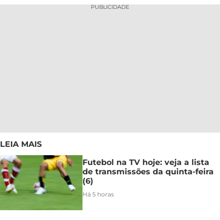
PUBLICIDADE
LEIA MAIS
Futebol na TV hoje: veja a lista
de transmissões da quinta-feira
(6)
Há 5 horas