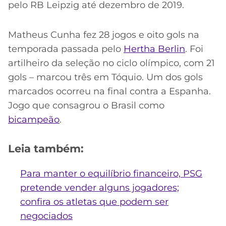
pelo RB Leipzig até dezembro de 2019.
Matheus Cunha fez 28 jogos e oito gols na
temporada passada pelo
Hertha Berlin
. Foi
artilheiro da seleção no ciclo olímpico, com 21
gols – marcou três em Tóquio. Um dos gols
marcados ocorreu na final contra a Espanha.
Jogo que consagrou o Brasil como
bicampeão
.
Leia também:
Para manter o equilíbrio financeiro, PSG
pretende vender alguns jogadores;
confira os atletas que podem ser
negociados