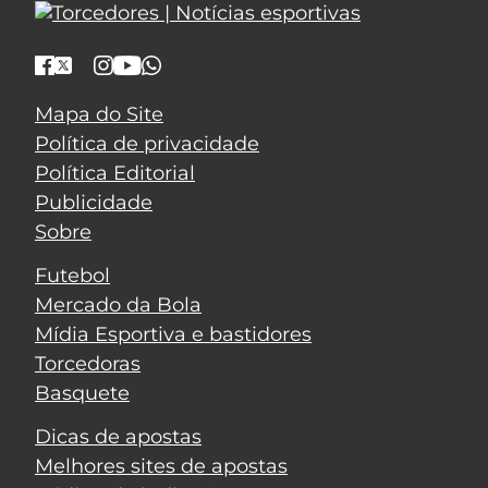
Mapa do Site
Política de privacidade
Política Editorial
Publicidade
Sobre
Futebol
Mercado da Bola
Mídia Esportiva e bastidores
Torcedoras
Basquete
Dicas de apostas
Melhores sites de apostas