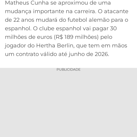
Matheus Cunha se aproximou de uma
MERCADO
CÓDIGO
CORINTHIANS
mudança importante na carreira. O atacante
DA
DE
LIBERTADORES
de 22 anos mudará do futebol alemão para o
BOLA
INDICAÇÃO
SÃO
espanhol. O clube espanhol vai pagar 30
BET365
PAULO
COPA
milhões de euros (R$ 189 milhões) pelo
PALPITES
DO
jogador do Hertha Berlin, que tem em mãos
CÓDIGO
BRASIL
SANTOS
BETANO
um contrato válido até junho de 2026.
PREMIER
FLAMENGO
MELHORES
LEAGUE
PUBLICIDADE
APPS
DE
FLUMINENSE
COPA
APOSTAS
SUL-
BOTAFOGO
AMERICANA
CASSINOS
ONLINE
VASCO
LIGA
DOS
MELHORES
CAMPEÕES
INTERNACIONAL