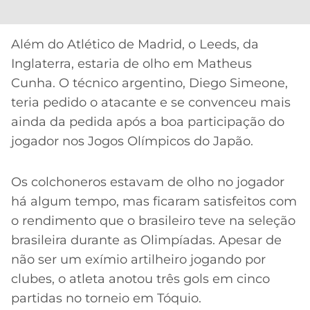
CASSINOS
ONLINE
LALIGA
2026
GRÊMIO
Além do Atlético de Madrid, o Leeds, da
Inglaterra, estaria de olho em Matheus
ATLÉTICO
Cunha. O técnico argentino, Diego Simeone,
MG
teria pedido o atacante e se convenceu mais
ainda da pedida após a boa participação do
CRUZEIRO
jogador nos Jogos Olímpicos do Japão.
Os colchoneros estavam de olho no jogador
há algum tempo, mas ficaram satisfeitos com
o rendimento que o brasileiro teve na seleção
brasileira durante as Olimpíadas. Apesar de
não ser um exímio artilheiro jogando por
clubes, o atleta anotou três gols em cinco
partidas no torneio em Tóquio.