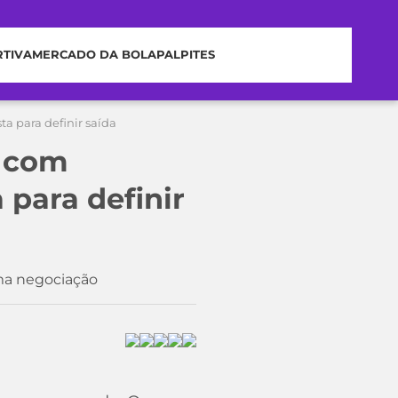
RTIVA
MERCADO DA BOLA
PALPITES
a para definir saída
a com
para definir
ma negociação