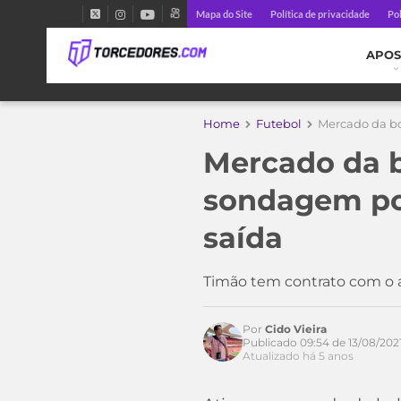
Mapa do Site
Política de privacidade
Pol
APOS
Home
Futebol
Mercado da bo
Mercado da b
sondagem por
saída
Timão tem contrato com o 
Por
Cido Vieira
Publicado 09:54 de 13/08/202
Acesse o perfil do autor
Atualizado há 5 anos
no Twitter