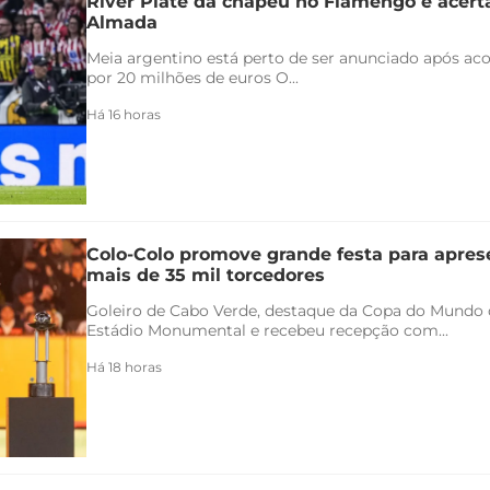
River Plate dá chapéu no Flamengo e acert
Almada
Meia argentino está perto de ser anunciado após ac
por 20 milhões de euros O...
Há 16 horas
Colo-Colo promove grande festa para apres
mais de 35 mil torcedores
Goleiro de Cabo Verde, destaque da Copa do Mundo 
Estádio Monumental e recebeu recepção com...
Há 18 horas