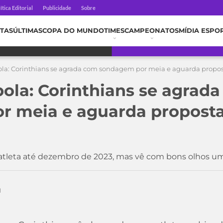
ítica Editorial
Publicidade
Sobre
TAS
ÚLTIMAS
COPA DO MUNDO
TIMES
CAMPEONATOS
MÍDIA ESPO
la: Corinthians se agrada com sondagem por meia e aguarda propost
ola: Corinthians se agrad
 meia e aguarda proposta 
atleta até dezembro de 2023, mas vê com bons olhos u
1