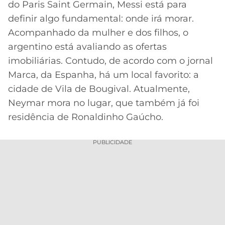
do Paris Saint Germain, Messi está para
MERCADO
CÓDIGO
CORINTHIANS
definir algo fundamental: onde irá morar.
DA
DE
LIBERTADORES
Acompanhado da mulher e dos filhos, o
BOLA
INDICAÇÃO
SÃO
argentino está avaliando as ofertas
BET365
PAULO
COPA
imobiliárias. Contudo, de acordo com o jornal
PALPITES
DO
Marca, da Espanha, há um local favorito: a
CÓDIGO
BRASIL
SANTOS
BETANO
cidade de Vila de Bougival. Atualmente,
Neymar mora no lugar, que também já foi
PREMIER
FLAMENGO
MELHORES
LEAGUE
residência de Ronaldinho Gaúcho.
APPS
DE
FLUMINENSE
COPA
PUBLICIDADE
APOSTAS
SUL-
BOTAFOGO
AMERICANA
CASSINOS
ONLINE
VASCO
LIGA
DOS
MELHORES
CAMPEÕES
INTERNACIONAL