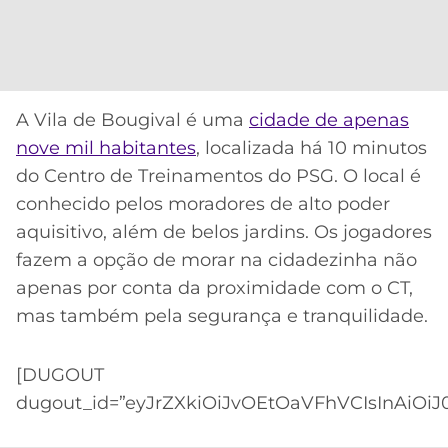
CASSINOS
ONLINE
LALIGA
2026
GRÊMIO
ATLÉTICO
A Vila de Bougival é uma
cidade de apenas
MG
nove mil habitantes
, localizada há 10 minutos
do Centro de Treinamentos do PSG. O local é
CRUZEIRO
conhecido pelos moradores de alto poder
aquisitivo, além de belos jardins. Os jogadores
fazem a opção de morar na cidadezinha não
apenas por conta da proximidade com o CT,
mas também pela segurança e tranquilidade.
[DUGOUT
dugout_id=”eyJrZXkiOiJvOEtOaVFhVCIsInAiOiJ