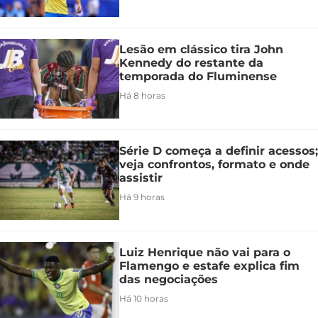
Lesão em clássico tira John
Kennedy do restante da
temporada do Fluminense
Há 8 horas
Série D começa a definir acessos;
veja confrontos, formato e onde
assistir
Há 9 horas
Luiz Henrique não vai para o
Flamengo e estafe explica fim
das negociações
Há 10 horas