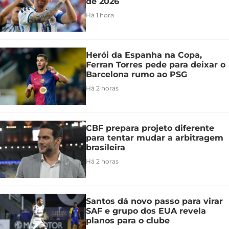
de 2026
Há 1 hora
Herói da Espanha na Copa,
Ferran Torres pede para deixar o
Barcelona rumo ao PSG
Há 2 horas
CBF prepara projeto diferente
para tentar mudar a arbitragem
brasileira
Há 2 horas
Santos dá novo passo para virar
SAF e grupo dos EUA revela
planos para o clube