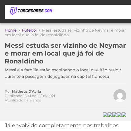
APOSTAS
Acesse o perfil do autor
Home
Futebol
Messi estuda ser vizinho de Neymar e morar
no Twitter
em local que já foi de Ronaldinho
ÚLTIMAS
DICAS
Messi estuda ser vizinho de Neymar
DE
e morar em local que já foi de
APOSTA
COPA
Ronaldinho
DO
MUNDO
MELHORES
Messi e a família estão escolhendo o local que irão residir
SITES
durante a passagem do jogador na capital francesa
DE
TIMES
APOSTAS
Por
Matheus D'Avila
2026
Publicado 15:41 de 12/08/2021
Atualizado há 2 anos
CAMPEONATOS
MEU
TIME
CÓDIGO
MÍDIA
PROMOCIONAL
BRASILEIRÃO
ESPORTIVA
BETBOOM
PALMEIRAS
SÉRIE
Já envolvido completamente nos trabalhos
A