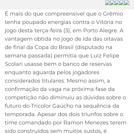
MERCADO
CÓDIGO
CORINTHIANS
É mais do que compreensível que o Grêmio
DA
DE
LIBERTADORES
tenha poupado energias contra o Vitória no
BOLA
INDICAÇÃO
SÃO
BET365
jogo desta terça-feira (3), em Porto Alegre. A
PAULO
COPA
vantagem obtida no jogo de ida das oitavas
PALPITES
DO
CÓDIGO
BRASIL
de final da Copa do Brasil (disputado na
SANTOS
BETANO
semana passada) permitia que Luiz Felipe
PREMIER
Scolari usasse bem o banco de reservas
FLAMENGO
MELHORES
LEAGUE
enquanto aguarda pelos jogadores
APPS
considerados titulares. Mesmo assim, a
DE
FLUMINENSE
COPA
APOSTAS
confirmação da vaga na próxima fase da
SUL-
competição não diminuiu as dúvidas sobre o
BOTAFOGO
AMERICANA
CASSINOS
futuro do Tricolor Gaúcho na sequência da
ONLINE
temporada. Apesar dos dois triunfos sobre o
VASCO
LIGA
DOS
time comandado por Ramon Menezes terem
MELHORES
CAMPEÕES
sido construídos sem muitos sustos, é
INTERNACIONAL