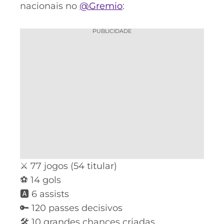
nacionais no
@Gremio
:
PUBLICIDADE
⚔️ 77 jogos (54 titular)
⚽️ 14 gols
🅰️ 6 assists
🔑 120 passes decisivos
🛠 10 grandes chances criadas