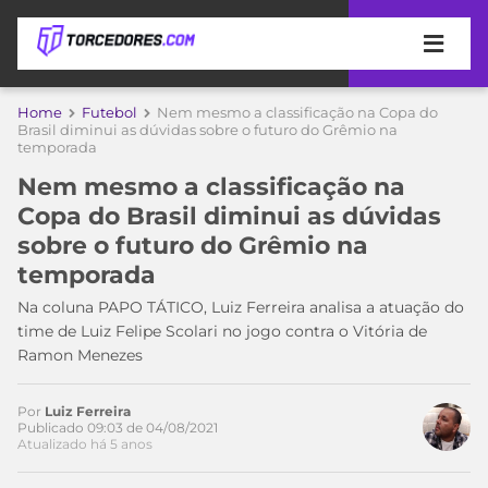
APOSTAS
Home
Futebol
Nem mesmo a classificação na Copa do
Brasil diminui as dúvidas sobre o futuro do Grêmio na
temporada
ÚLTIMAS
DICAS
DE
Nem mesmo a classificação na
APOSTA
COPA
Copa do Brasil diminui as dúvidas
DO
sobre o futuro do Grêmio na
MUNDO
MELHORES
temporada
SITES
DE
Na coluna PAPO TÁTICO, Luiz Ferreira analisa a atuação do
TIMES
Acesse o perfil do autor
APOSTAS
time de Luiz Felipe Scolari no jogo contra o Vitória de
no Twitter
2026
Ramon Menezes
CAMPEONATOS
MEU
TIME
Por
Luiz Ferreira
CÓDIGO
Publicado 09:03 de 04/08/2021
MÍDIA
PROMOCIONAL
BRASILEIRÃO
Atualizado há 5 anos
ESPORTIVA
BETBOOM
PALMEIRAS
SÉRIE
A