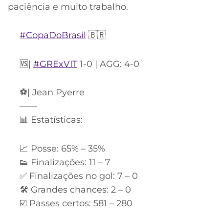
paciência e muito trabalho.
#CopaDoBrasil
🇧🇷
🆚|
#GRExVIT
1-0 | AGG: 4-0
⚽️| Jean Pyerre
——
📊 Estatísticas:
📈 Posse: 65% – 35%
👟 Finalizações: 11 – 7
✅ Finalizações no gol: 7 – 0
🛠 Grandes chances: 2 – 0
☑️ Passes certos: 581 – 280