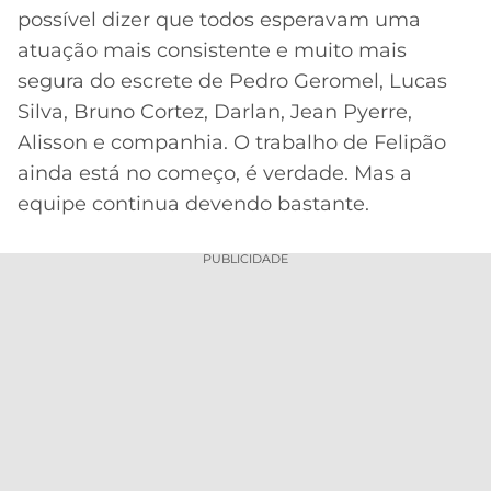
CASSINOS
possível dizer que todos esperavam uma
ONLINE
LALIGA
atuação mais consistente e muito mais
2026
GRÊMIO
segura do escrete de Pedro Geromel, Lucas
ATLÉTICO
Silva, Bruno Cortez, Darlan, Jean Pyerre,
MG
Alisson e companhia. O trabalho de Felipão
ainda está no começo, é verdade. Mas a
CRUZEIRO
equipe continua devendo bastante.
PUBLICIDADE