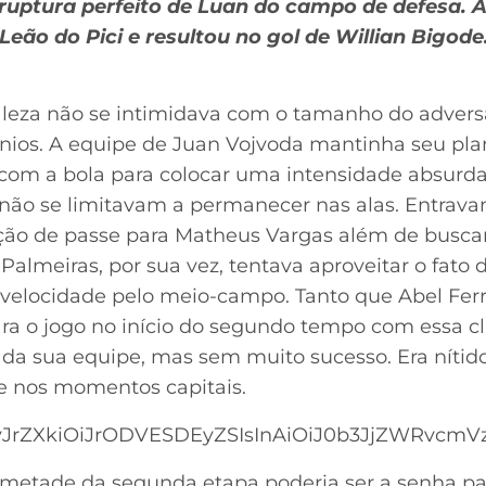
 ruptura perfeito de Luan do campo de defesa. A
eão do Pici e resultou no gol de Willian Bigode
aleza não se intimidava com o tamanho do adversá
nios. A equipe de Juan Vojvoda mantinha seu plan
om a bola para colocar uma intensidade absurda 
não se limitavam a permanecer nas alas. Entrav
o de passe para Matheus Vargas além de busca
Palmeiras, por sua vez, tentava aproveitar o fato
s velocidade pelo meio-campo. Tanto que Abel Ferr
ra o jogo no início do segundo tempo com essa cl
da sua equipe, mas sem muito sucesso. Era nítido
de nos momentos capitais.
JrZXkiOiJrODVESDEyZSIsInAiOiJ0b3JjZWRvcmVzIi
 metade da segunda etapa poderia ser a senha pa