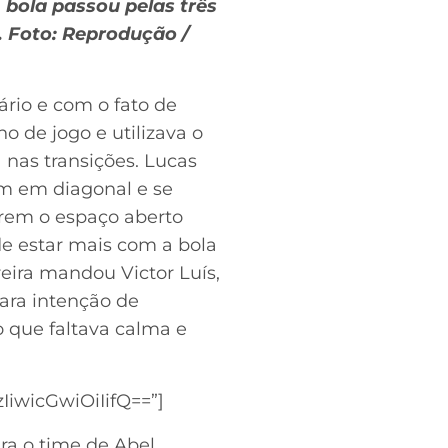
 bola passou pelas três
. Foto: Reprodução /
rio e com o fato de
o de jogo e utilizava o
nas transições. Lucas
am em diagonal e se
rem o espaço aberto
 de estar mais com a bola
eira mandou Victor Luís,
ara intenção de
 que faltava calma e
wicGwiOiIifQ==”]
ra o time de Abel