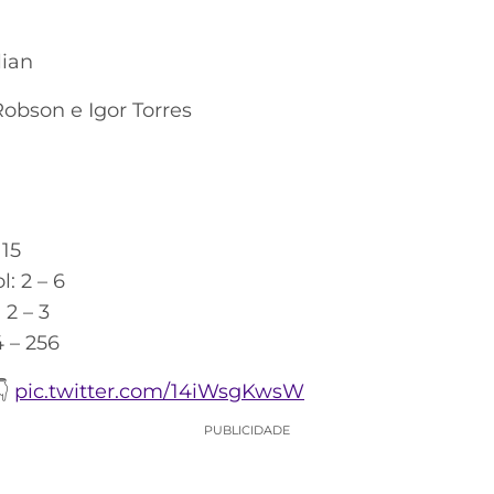
lian
Robson e Igor Torres
 15
: 2 – 6
2 – 3
4 – 256
👇
pic.twitter.com/14iWsgKwsW
PUBLICIDADE