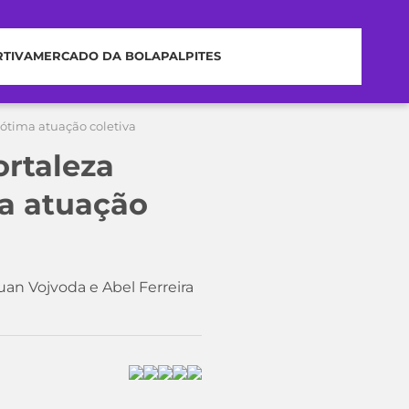
RTIVA
MERCADO DA BOLA
PALPITES
 ótima atuação coletiva
ortaleza
a atuação
an Vojvoda e Abel Ferreira