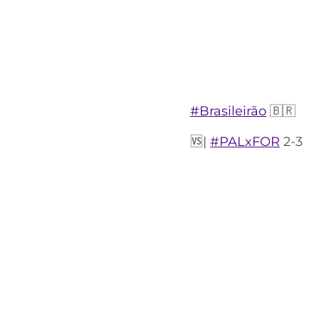
#Brasileirão
🇧🇷
🆚|
#PALxFOR
2-3