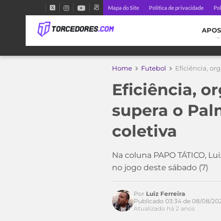
Mapa do Site
Política de privacidade
Pol
APOS
Home
Futebol
Eficiência, o
Eficiência, o
supera o Pa
coletiva
Acesse o perfil do autor
no Twitter
Na coluna PAPO TÁTICO, Luiz
no jogo deste sábado (7)
Por
Luiz Ferreira
Publicado 03:34 de 08/08/20
Atualizado há 2 anos