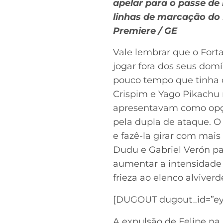
apelar para o passe de
linhas de marcação do L
Premiere / GE
Vale lembrar que o Fort
jogar fora dos seus domí
pouco tempo que tinha c
Crispim e Yago Pikachu 
apresentavam como opçã
pela dupla de ataque. O 
e fazê-la girar com mai
Dudu e Gabriel Verón pa
aumentar a intensidade 
frieza ao elenco alviver
[DUGOUT dugout_id=”ey
A expulsão de Felipe na