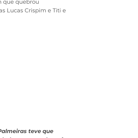
an que quebrou
s Lucas Crispim e Titi e
Palmeiras teve que