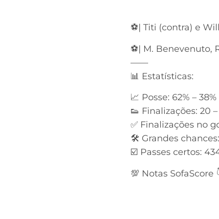
⚽️| Titi (contra) e Wil
⚽️| M. Benevenuto, 
——
📊 Estatísticas:
📈 Posse: 62% – 38%
👟 Finalizações: 20 –
✅ Finalizações no gol
🛠 Grandes chances: 
☑️ Passes certos: 43
💯 Notas SofaScore 