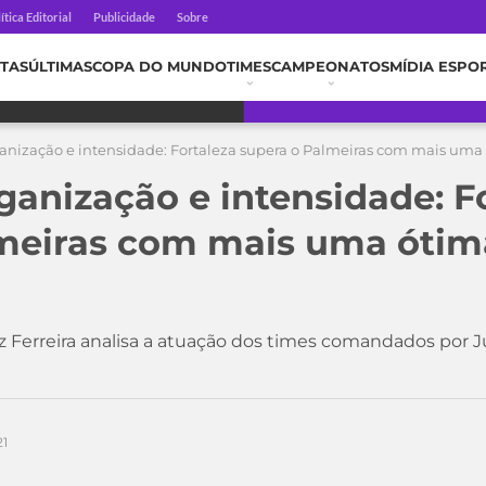
ítica Editorial
Publicidade
Sobre
TAS
ÚLTIMAS
COPA DO MUNDO
TIMES
CAMPEONATOS
MÍDIA ESPO
rganização e intensidade: Fortaleza supera o Palmeiras com mais uma
rganização e intensidade: F
lmeiras com mais uma ótim
 Ferreira analisa a atuação dos times comandados por Ju
21