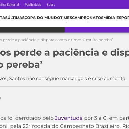
ítica Editorial
Publicidade
Sobre
TAS
ÚLTIMAS
COPA DO MUNDO
TIMES
CAMPEONATOS
MÍDIA ESPO
s perde a paciência e dispara contra o time: ‘É muito pereba’
os perde a paciência e dis
o pereba’
vos, Santos não consegue marcar gols e crise aumenta
1
os foi derrotado pelo
Juventude
por 3 a 0, em par
oni, pela 22ª rodada do Campeonato Brasileiro. 