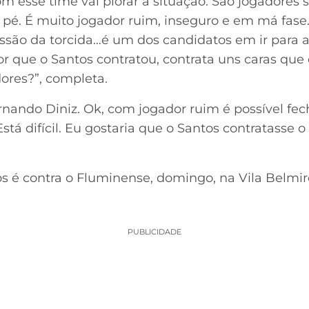
om esse time vai piorar a situação. São jogadores
 pé. É muito jogador ruim, inseguro e em má fas
essão da torcida…é um dos candidatos em ir para a
que o Santos contratou, contrata uns caras que
ores?”, completa.
ernando Diniz. Ok, com jogador ruim é possível fe
tá difícil. Eu gostaria que o Santos contratasse o 
s é contra o Fluminense, domingo, na Vila Belmir
PUBLICIDADE