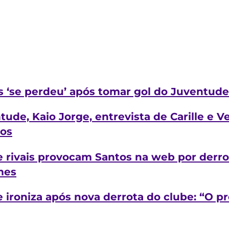
os ‘se perdeu’ após tomar gol do Juventude
ude, Kaio Jorge, entrevista de Carille e V
tos
 e rivais provocam Santos na web por derro
mes
e ironiza após nova derrota do clube: “O p