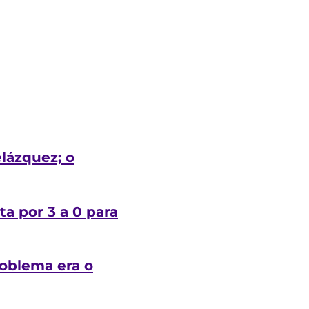
elázquez; o
ta por 3 a 0 para
roblema era o