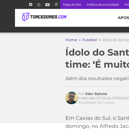
Mapa do Site
Política de privacidade
Pol
APOS
Home
Futebol
Ídolo do Santo
Ídolo do Sant
time: ‘É muit
Além dos resultados negati
Por
Eder Bahúte
Publicado 07:03 de 27/09/202
Atualizado há 4 anos
Acesse o perfil do autor
Em Caxias do Sul, o Sant
no Twitter
domingo, no Alfredo Jac