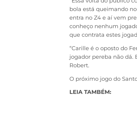
“Essa volta do público c
bola está queimando no
entra no Z4 e aí vem pr
conheço nenhum jogador 
que contrata estes jogad
“Carille é o oposto do F
jogador pereba não dá. Es
Robert.
O próximo jogo do Santo
LEIA TAMBÉM: