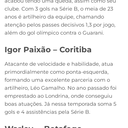
acabou tendo uma queda, assim como seu
clube. Com 3 gols na Série B, o meia de 23
anos é artilheiro da equipe, chamando
atenção pelos passes decisivos 1,3 por jogo,
além do gol olímpico contra o Guarani.
Igor Paixão – Coritiba
Atacante de velocidade e habilidade, atua
primordialmente como ponta-esquerda,
formando uma excelente parceria com o
artilheiro, Léo Gamalho. No ano passado foi
emprestado ao Londrina, onde conseguiu
boas atuações. Já nessa temporada soma 5
gols e 4 assistências pela Série B.