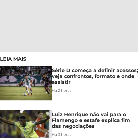
LEIA MAIS
Série D começa a definir acessos;
veja confrontos, formato e onde
assistir
Há 2 horas
Luiz Henrique não vai para o
Flamengo e estafe explica fim
das negociações
Há 3 horas