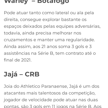
Warley – Botafogo
Pode atuar tanto como lateral ou ala pela
direita, consegue explorar bastante os
espaços deixados pelas equipes adversárias,
todavia, ainda precisa melhorar nos
cruzamentos e manter uma regularidade.
Ainda assim, aos 21 anos soma 3 gols e 3
assistências na Série B, tem contrato até o
final de 2021.
Jajá – CRB
Joia do Athletico Paranaense, Jajá é um dos
atacantes mais talentosos da competição,
jogador de velocidade pode atuar nas duas
pontas, são 3 gols em 11 jogos na Série B. Aos