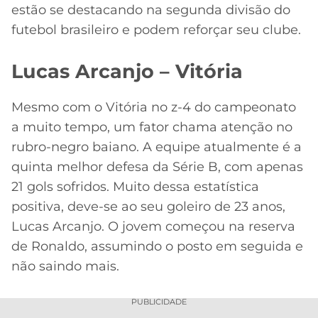
CASSINOS
estão se destacando na segunda divisão do
ONLINE
LALIGA
futebol brasileiro e podem reforçar seu clube.
2026
GRÊMIO
Lucas Arcanjo – Vitória
ATLÉTICO
MG
Mesmo com o Vitória no z-4 do campeonato
CRUZEIRO
a muito tempo, um fator chama atenção no
rubro-negro baiano. A equipe atualmente é a
quinta melhor defesa da Série B, com apenas
21 gols sofridos. Muito dessa estatística
positiva, deve-se ao seu goleiro de 23 anos,
Lucas Arcanjo. O jovem começou na reserva
de Ronaldo, assumindo o posto em seguida e
não saindo mais.
PUBLICIDADE