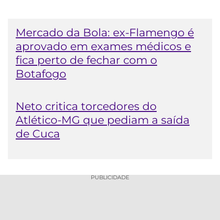
Mercado da Bola: ex-Flamengo é
aprovado em exames médicos e
fica perto de fechar com o
Botafogo
Neto critica torcedores do
Atlético-MG que pediam a saída
de Cuca
PUBLICIDADE