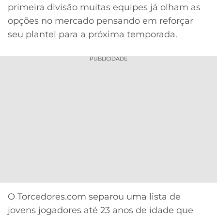
primeira divisão muitas equipes já olham as
MERCADO
CÓDIGO
CORINTHIANS
opções no mercado pensando em reforçar
DA
DE
LIBERTADORES
seu plantel para a próxima temporada.
BOLA
INDICAÇÃO
SÃO
BET365
PAULO
COPA
PUBLICIDADE
PALPITES
DO
CÓDIGO
BRASIL
SANTOS
BETANO
PREMIER
FLAMENGO
MELHORES
LEAGUE
APPS
DE
FLUMINENSE
COPA
APOSTAS
SUL-
BOTAFOGO
AMERICANA
CASSINOS
ONLINE
VASCO
LIGA
DOS
O Torcedores.com separou uma lista de
MELHORES
CAMPEÕES
jovens jogadores até 23 anos de idade que
INTERNACIONAL