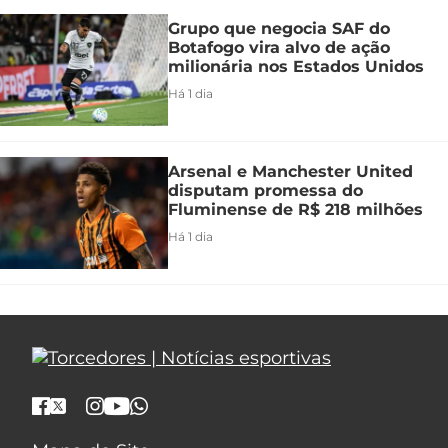
Grupo que negocia SAF do
Botafogo vira alvo de ação
milionária nos Estados Unidos
Há 1 dia
Arsenal e Manchester United
disputam promessa do
Fluminense de R$ 218 milhões
Há 1 dia