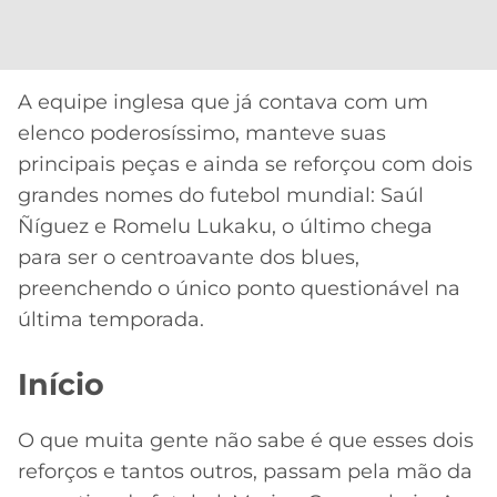
CASSINOS
ONLINE
LALIGA
2026
GRÊMIO
A equipe inglesa que já contava com um
ATLÉTICO
elenco poderosíssimo, manteve suas
MG
principais peças e ainda se reforçou com dois
grandes nomes do futebol mundial: Saúl
CRUZEIRO
Ñíguez e Romelu Lukaku, o último chega
para ser o centroavante dos blues,
preenchendo o único ponto questionável na
última temporada.
Início
O que muita gente não sabe é que esses dois
reforços e tantos outros, passam pela mão da