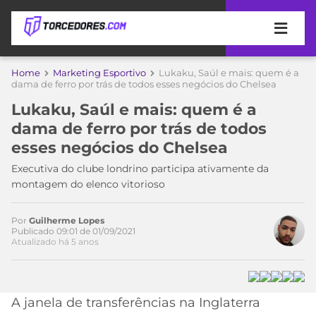
APOSTAS
Home
Marketing Esportivo
Lukaku, Saúl e mais: quem é a
dama de ferro por trás de todos esses negócios do Chelsea
ÚLTIMAS
DICAS
Lukaku, Saúl e mais: quem é a
DE
Acesse o perfil do autor
dama de ferro por trás de todos
APOSTA
no Twitter
COPA
esses negócios do Chelsea
DO
MUNDO
MELHORES
Executiva do clube londrino participa ativamente da
SITES
montagem do elenco vitorioso
DE
TIMES
APOSTAS
Por
Guilherme Lopes
2026
Publicado 09:01 de 01/09/2021
Atualizado há 5 anos
CAMPEONATOS
MEU
TIME
CÓDIGO
MÍDIA
PROMOCIONAL
BRASILEIRÃO
ESPORTIVA
BETBOOM
PALMEIRAS
SÉRIE
A janela de transferências na Inglaterra
A