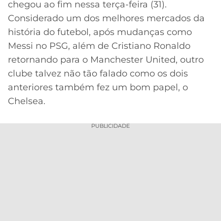
chegou ao fim nessa terça-feira (31).
MERCADO
CÓDIGO
CORINTHIANS
Considerado um dos melhores mercados da
DA
DE
LIBERTADORES
história do futebol, após mudanças como
BOLA
INDICAÇÃO
SÃO
Messi no PSG, além de Cristiano Ronaldo
BET365
PAULO
COPA
retornando para o Manchester United, outro
PALPITES
DO
clube talvez não tão falado como os dois
CÓDIGO
BRASIL
SANTOS
BETANO
anteriores também fez um bom papel, o
Chelsea.
PREMIER
FLAMENGO
MELHORES
LEAGUE
APPS
PUBLICIDADE
DE
FLUMINENSE
COPA
APOSTAS
SUL-
BOTAFOGO
AMERICANA
CASSINOS
ONLINE
VASCO
LIGA
DOS
MELHORES
CAMPEÕES
INTERNACIONAL