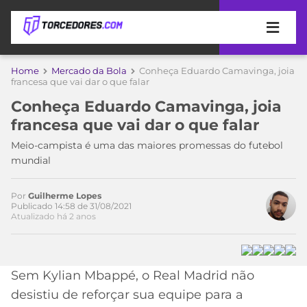
APOSTAS
Home
Mercado da Bola
Conheça Eduardo Camavinga, joia
francesa que vai dar o que falar
ÚLTIMAS
DICAS
Conheça Eduardo Camavinga, joia
DE
Acesse o perfil do autor
francesa que vai dar o que falar
APOSTA
no Twitter
COPA
Meio-campista é uma das maiores promessas do futebol
DO
mundial
MUNDO
MELHORES
SITES
DE
Por
Guilherme Lopes
TIMES
Publicado 14:58 de 31/08/2021
APOSTAS
Atualizado há 2 anos
2026
CAMPEONATOS
MEU
TIME
CÓDIGO
Sem Kylian Mbappé, o Real Madrid não
MÍDIA
PROMOCIONAL
BRASILEIRÃO
ESPORTIVA
BETBOOM
PALMEIRAS
SÉRIE
desistiu de reforçar sua equipe para a
A