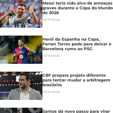
Messi teria sido alvo de ameaças
graves durante a Copa do Mundo
de 2026
Há 13 horas
Herói da Espanha na Copa,
Ferran Torres pede para deixar o
Barcelona rumo ao PSG
Há 14 horas
CBF prepara projeto diferente
para tentar mudar a arbitragem
brasileira
Há 14 horas
Santos dá novo passo para virar