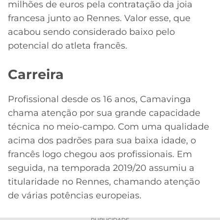
CASSINOS
milhões de euros pela contratação da joia
ONLINE
LALIGA
francesa junto ao Rennes. Valor esse, que
2026
GRÊMIO
acabou sendo considerado baixo pelo
potencial do atleta francês.
ATLÉTICO
MG
Carreira
CRUZEIRO
Profissional desde os 16 anos, Camavinga
chama atenção por sua grande capacidade
técnica no meio-campo. Com uma qualidade
acima dos padrões para sua baixa idade, o
francês logo chegou aos profissionais. Em
seguida, na temporada 2019/20 assumiu a
titularidade no Rennes, chamando atenção
de várias potências europeias.
PUBLICIDADE