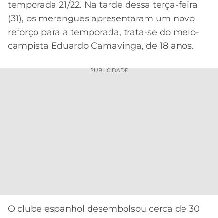
temporada 21/22. Na tarde dessa terça-feira
MERCADO
CÓDIGO
CORINTHIANS
(31), os merengues apresentaram um novo
DA
DE
LIBERTADORES
reforço para a temporada, trata-se do meio-
BOLA
INDICAÇÃO
SÃO
campista Eduardo Camavinga, de 18 anos.
BET365
PAULO
COPA
PALPITES
DO
PUBLICIDADE
CÓDIGO
BRASIL
SANTOS
BETANO
PREMIER
FLAMENGO
MELHORES
LEAGUE
APPS
DE
FLUMINENSE
COPA
APOSTAS
SUL-
BOTAFOGO
AMERICANA
CASSINOS
ONLINE
VASCO
LIGA
DOS
MELHORES
CAMPEÕES
O clube espanhol desembolsou cerca de 30
INTERNACIONAL