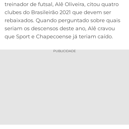
treinador de futsal, Alê Oliveira, citou quatro
MERCADO
CÓDIGO
CORINTHIANS
clubes do Brasileirão 2021 que devem ser
DA
DE
LIBERTADORES
rebaixados. Quando perguntado sobre quais
BOLA
INDICAÇÃO
SÃO
BET365
seriam os descensos deste ano, Alê cravou
PAULO
COPA
que Sport e Chapecoense já teriam caído.
PALPITES
DO
CÓDIGO
BRASIL
SANTOS
BETANO
PUBLICIDADE
PREMIER
FLAMENGO
MELHORES
LEAGUE
APPS
DE
FLUMINENSE
COPA
APOSTAS
SUL-
BOTAFOGO
AMERICANA
CASSINOS
ONLINE
VASCO
LIGA
DOS
MELHORES
CAMPEÕES
INTERNACIONAL