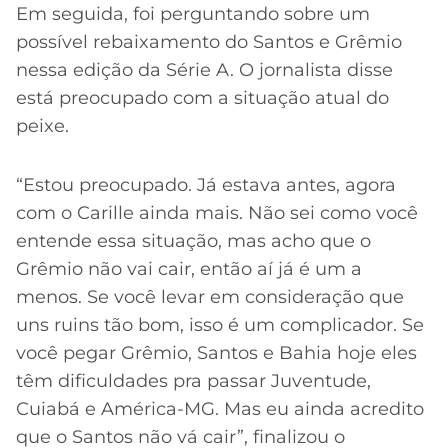
CASSINOS
Em seguida, foi perguntando sobre um
ONLINE
LALIGA
possível rebaixamento do Santos e Grêmio
2026
GRÊMIO
nessa edição da Série A. O jornalista disse
está preocupado com a situação atual do
ATLÉTICO
MG
peixe.
CRUZEIRO
“Estou preocupado. Já estava antes, agora
com o Carille ainda mais. Não sei como você
entende essa situação, mas acho que o
Grêmio não vai cair, então aí já é um a
menos. Se você levar em consideração que
uns ruins tão bom, isso é um complicador. Se
você pegar Grêmio, Santos e Bahia hoje eles
têm dificuldades pra passar Juventude,
Cuiabá e América-MG. Mas eu ainda acredito
que o Santos não vá cair”, finalizou o