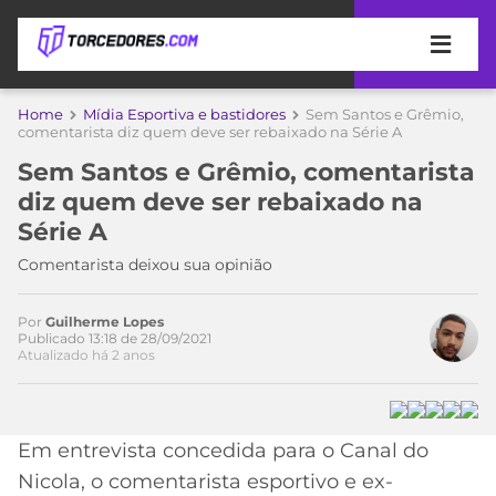
APOSTAS
Home
Mídia Esportiva e bastidores
Sem Santos e Grêmio,
comentarista diz quem deve ser rebaixado na Série A
ÚLTIMAS
DICAS
Sem Santos e Grêmio, comentarista
DE
Acesse o perfil do autor
diz quem deve ser rebaixado na
APOSTA
no Twitter
COPA
Série A
DO
MUNDO
MELHORES
Comentarista deixou sua opinião
SITES
DE
TIMES
Por
Guilherme Lopes
APOSTAS
Publicado 13:18 de 28/09/2021
Atualizado há 2 anos
2026
CAMPEONATOS
MEU
TIME
CÓDIGO
MÍDIA
PROMOCIONAL
BRASILEIRÃO
Em entrevista concedida para o Canal do
ESPORTIVA
BETBOOM
PALMEIRAS
SÉRIE
Nicola, o comentarista esportivo e ex-
A