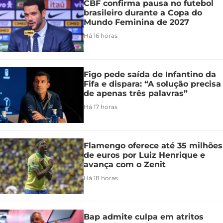
CBF confirma pausa no futebol
brasileiro durante a Copa do
Mundo Feminina de 2027
Há 16 horas
Figo pede saída de Infantino da
Fifa e dispara: “A solução precisa
de apenas três palavras”
Há 17 horas
Flamengo oferece até 35 milhões
de euros por Luiz Henrique e
avança com o Zenit
Há 18 horas
Bap admite culpa em atritos