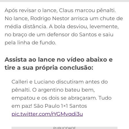
CASSINOS
ONLINE
LALIGA
Após revisar o lance, Claus marcou pênalti.
2026
GRÊMIO
No lance, Rodrigo Nestor arrisca um chute de
média distância. A bola desviou, levemente,
ATLÉTICO
no braço de um defensor do Santos e saiu
MG
pela linha de fundo.
CRUZEIRO
Assista ao lance no vídeo abaixo e
tire a sua própria conclusão:
Calleri e Luciano discutiram antes do
pênalti. O argentino bateu bem,
empatou e os dois se abraçaram. Tudo
em paz! São Paulo 1×1 Santos
pic.twitter.com/rYGMvqdi3u
PUBLICIDADE