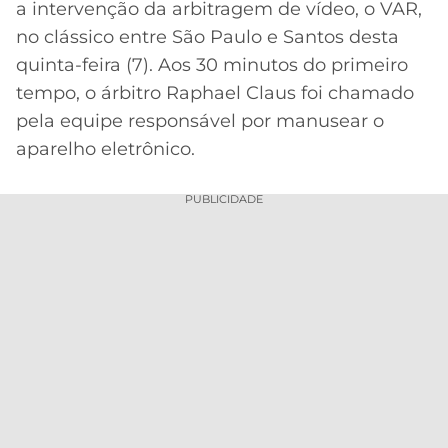
a intervenção da arbitragem de vídeo, o VAR,
MERCADO
CÓDIGO
CORINTHIANS
no clássico entre São Paulo e Santos desta
DA
DE
LIBERTADORES
quinta-feira (7). Aos 30 minutos do primeiro
BOLA
INDICAÇÃO
SÃO
tempo, o árbitro Raphael Claus foi chamado
BET365
PAULO
COPA
pela equipe responsável por manusear o
PALPITES
DO
aparelho eletrônico.
CÓDIGO
BRASIL
SANTOS
BETANO
PUBLICIDADE
PREMIER
FLAMENGO
MELHORES
LEAGUE
APPS
DE
FLUMINENSE
COPA
APOSTAS
SUL-
BOTAFOGO
AMERICANA
CASSINOS
ONLINE
VASCO
LIGA
DOS
MELHORES
CAMPEÕES
INTERNACIONAL