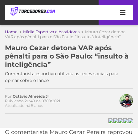
APOSTAS
Home
Mídia Esportiva e bastidores
Mauro Cezar detona
VAR após pênalti para o São Paulo: “insulto à inteligência”
ÚLTIMAS
DICAS
Mauro Cezar detona VAR após
DE
pênalti para o São Paulo: “insulto à
APOSTA
COPA
inteligência”
DO
MUNDO
MELHORES
Comentarista esportivo utilizou as redes sociais para
SITES
opinar sobre o lance
DE
TIMES
Acesse o perfil do autor
APOSTAS
Por
Octávio Almeida Jr
no Twitter
2026
Publicado 20:48 de 07/10/2021
Atualizado há 5 anos
CAMPEONATOS
MEU
TIME
CÓDIGO
MÍDIA
PROMOCIONAL
BRASILEIRÃO
ESPORTIVA
BETBOOM
PALMEIRAS
SÉRIE
O comentarista Mauro Cezar Pereira reprovou
A