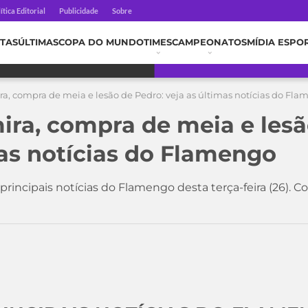
ítica Editorial
Publicidade
Sobre
TAS
ÚLTIMAS
COPA DO MUNDO
TIMES
CAMPEONATOS
MÍDIA ESPO
ra, compra de meia e lesão de Pedro: veja as últimas notícias do Fl
ira, compra de meia e lesã
mas notícias do Flamengo
rincipais notícias do Flamengo desta terça-feira (26). Co