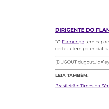
DIRIGENTE DO FL
“O
Flamengo
tem capaci
certeza tem potencial par
[DUGOUT dugout_id=”ey
LEIA TAMBÉM:
Brasileirão: Times da Sé