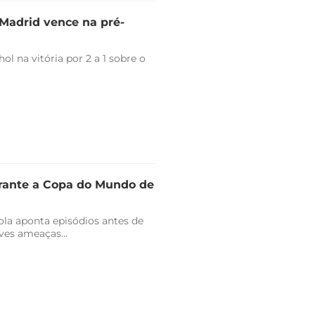
l Madrid vence na pré-
l na vitória por 2 a 1 sobre o
urante a Copa do Mundo de
ola aponta episódios antes de
ves ameaças...