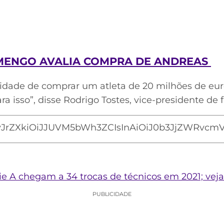
AMENGO AVALIA COMPRA DE ANDREAS
dade de comprar um atleta de 20 milhões de euro
a isso”, disse Rodrigo Tostes, vice-presidente de 
JrZXkiOiJJUVM5bWh3ZCIsInAiOiJ0b3JjZWRvcmVzI
rie A chegam a 34 trocas de técnicos em 2021; veja 
PUBLICIDADE