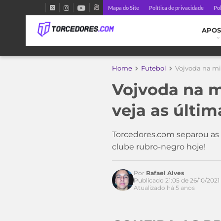
Mapa do Site
Política de privacidade
Pol
APOS
Home
Futebol
Vojvoda na mi
Vojvoda na m
veja as últi
Torcedores.com separou as p
clube rubro-negro hoje!
Por
Rafael Alves
Publicado 21:05 de 26/10/2021
Atualizado há 5 anos