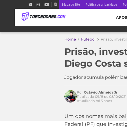
Mapa do Site
Política de privacidade
Pol
APOS
Home
Futebol
Prisão, invest
Prisão, inves
Diego Costa 
Acesse o perfil do autor
Jogador acumula polêmicas
no Twitter
Por
Octávio Almeida Jr
Publicado 09:15 de 05/10/2021
Atualizado há 5 anos
Um dos nomes mais balad
Federal (PF) que invest