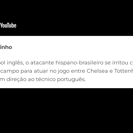
rinho
l inglês, o atacante hispano-brasileiro se irritou
 campo para atuar no jogo entre Chelsea e Totte
m direção ao técnico português.