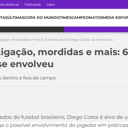
ítica Editorial
Publicidade
Sobre
TAS
ÚLTIMAS
COPA DO MUNDO
TIMES
CAMPEONATOS
MÍDIA ESPO
igação, mordidas e mais: 6 tretas que Diego Costa se envolveu
tigação, mordidas e mais: 6
se envolveu
 dentro e fora de campo
os do futebol brasileiro, Diego Costa é alvo de 
iga o possível envolvimento do jogador em prática