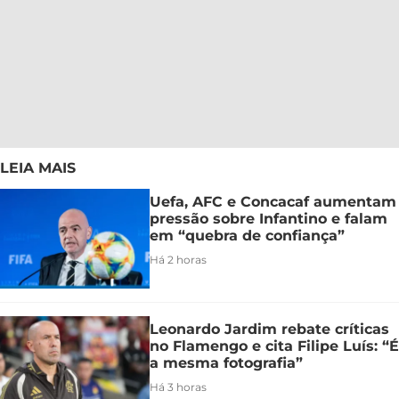
LEIA MAIS
Uefa, AFC e Concacaf aumentam
pressão sobre Infantino e falam
em “quebra de confiança”
Há 2 horas
Leonardo Jardim rebate críticas
no Flamengo e cita Filipe Luís: “É
a mesma fotografia”
Há 3 horas