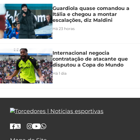
Guardiola quase comandou a
Itália e chegou a montar
escalações, diz Maldini
Há 23 horas
Internacional negocia
contratação de atacante que
disputou a Copa do Mundo
Há 1 dia