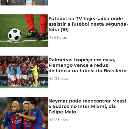
Futebol na TV hoje: saiba onde
assistir a futebol nesta segunda-
feira (10)
Há 6 horas
Palmeiras tropeça em casa,
Flamengo vence e reduz
distância na tabela do Brasileiro
Há 12 horas
Neymar pode reencontrar Messi
e Suárez no Inter Miami, diz
Felipe Melo
Há 15 horas