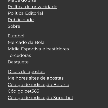
Mapa do Site
Política de privacidade
Política Editorial
Publicidade
Sobre
Futebol
Mercado da Bola
Mídia Esportiva e bastidores
Torcedoras
Basquete
Dicas de apostas
Melhores sites de apostas
Código de indicação Betano
Código bet365
Código de indicação Superbet