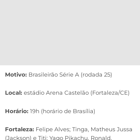
Motivo:
Brasileirão Série A (rodada 25)
Local:
estádio Arena Castelão (Fortaleza/CE)
Horário:
19h (horário de Brasília)
Fortaleza:
Felipe Alves; Tinga, Matheus Jussa
(Jackson) e Titi; Yago Pikachu, Ronald,