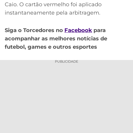
CASSINOS
Caio. O cartão vermelho foi aplicado
ONLINE
LALIGA
instantaneamente pela arbitragem.
2026
GRÊMIO
ATLÉTICO
Siga o Torcedores no
Facebook
para
MG
acompanhar as melhores notícias de
futebol, games e outros esportes
CRUZEIRO
PUBLICIDADE