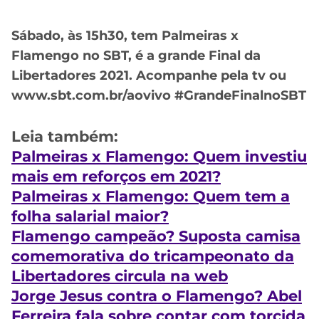
Sábado, às 15h30, tem Palmeiras x
Flamengo no SBT, é a grande Final da
Libertadores 2021. Acompanhe pela tv ou
www.sbt.com.br/aovivo #GrandeFinalnoSBT
Leia também:
Palmeiras x Flamengo: Quem investiu
mais em reforços em 2021?
Palmeiras x Flamengo: Quem tem a
folha salarial maior?
Flamengo campeão? Suposta camisa
comemorativa do tricampeonato da
Libertadores circula na web
Jorge Jesus contra o Flamengo? Abel
Ferreira fala sobre contar com torcida