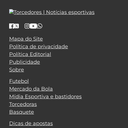
Mapa do Site
Política de privacidade
Política Editorial
Publicidade
Sobre
Futebol
Mercado da Bola
Mídia Esportiva e bastidores
Torcedoras
Basquete
Dicas de apostas