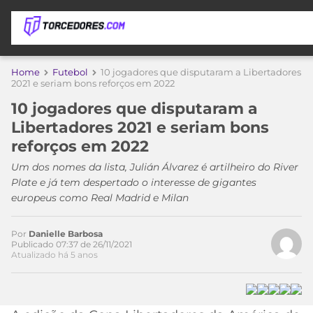
APOSTAS
Home
Futebol
10 jogadores que disputaram a Libertadores
2021 e seriam bons reforços em 2022
ÚLTIMAS
DICAS
10 jogadores que disputaram a
DE
Libertadores 2021 e seriam bons
APOSTA
COPA
reforços em 2022
DO
MUNDO
MELHORES
Um dos nomes da lista, Julián Álvarez é artilheiro do River
SITES
Plate e já tem despertado o interesse de gigantes
DE
europeus como Real Madrid e Milan
TIMES
APOSTAS
2026
Por
Danielle Barbosa
CAMPEONATOS
MEU
Publicado 07:37 de 26/11/2021
Atualizado há 5 anos
TIME
CÓDIGO
MÍDIA
PROMOCIONAL
BRASILEIRÃO
ESPORTIVA
BETBOOM
PALMEIRAS
SÉRIE
A