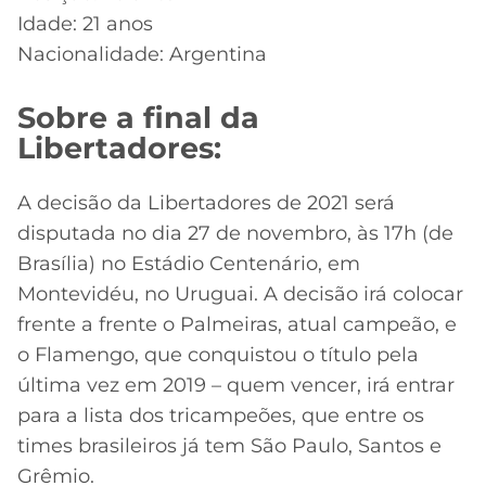
Idade: 21 anos
Nacionalidade: Argentina
Sobre a final da
Libertadores:
A decisão da Libertadores de 2021 será
disputada no dia 27 de novembro, às 17h (de
Brasília) no Estádio Centenário, em
Montevidéu, no Uruguai. A decisão irá colocar
frente a frente o Palmeiras, atual campeão, e
o Flamengo, que conquistou o título pela
última vez em 2019 – quem vencer, irá entrar
para a lista dos tricampeões, que entre os
times brasileiros já tem São Paulo, Santos e
Grêmio.