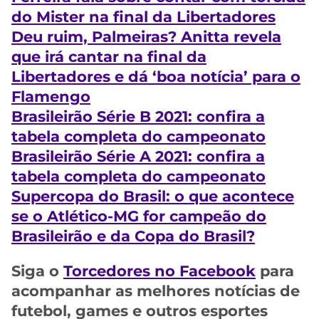
do Mister na final da Libertadores
Deu ruim, Palmeiras? Anitta revela
que irá cantar na final da
Libertadores e dá ‘boa notícia’ para o
Flamengo
Brasileirão Série B 2021: confira a
tabela completa do campeonato
Brasileirão Série A 2021: confira a
tabela completa do campeonato
Supercopa do Brasil: o que acontece
se o Atlético-MG for campeão do
Brasileirão e da Copa do Brasil?
Siga o
Torcedores no Facebook
para
acompanhar as melhores notícias de
futebol, games e outros esportes