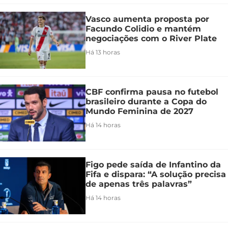
Vasco aumenta proposta por
Facundo Colidio e mantém
negociações com o River Plate
Há 13 horas
CBF confirma pausa no futebol
brasileiro durante a Copa do
Mundo Feminina de 2027
Há 14 horas
Figo pede saída de Infantino da
Fifa e dispara: “A solução precisa
de apenas três palavras”
Há 14 horas