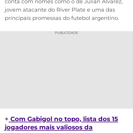
conta com nomes como o de Julián Álvarez,
jovem atacante do River Plate e uma das
principais promessas do futebol argentino.
PUBLICIDADE
+
Com Gabigol no topo, lista dos 15
jogadores mais valiosos da