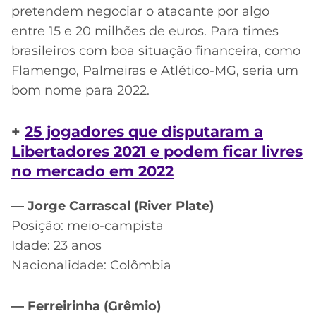
pretendem negociar o atacante por algo
entre 15 e 20 milhões de euros. Para times
brasileiros com boa situação financeira, como
Flamengo, Palmeiras e Atlético-MG, seria um
bom nome para 2022.
+
25 jogadores que disputaram a
Libertadores 2021 e podem ficar livres
no mercado em 2022
— Jorge Carrascal (River Plate)
Posição: meio-campista
Idade: 23 anos
Nacionalidade: Colômbia
— Ferreirinha (Grêmio)