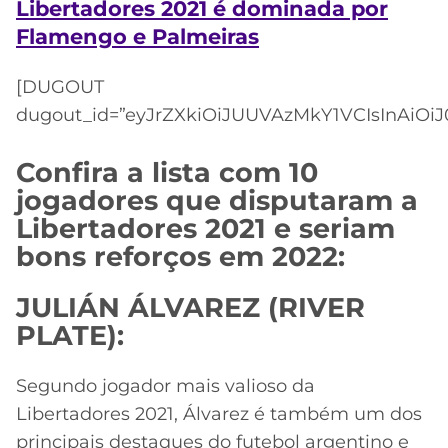
Libertadores 2021 é dominada por
Flamengo e Palmeiras
[DUGOUT
dugout_id=”eyJrZXkiOiJUUVAzMkY1VCIsInAiOiJ
Confira a lista com 10
jogadores que disputaram a
Libertadores 2021 e seriam
bons reforços em 2022:
JULIÁN ÁLVAREZ (RIVER
PLATE):
Segundo jogador mais valioso da
Libertadores 2021, Álvarez é também um dos
principais destaques do futebol argentino e