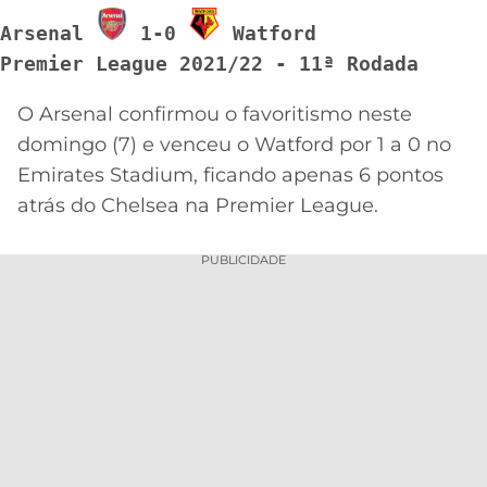
Arsenal 
 1-0 
 Watford
MERCADO
CÓDIGO
CORINTHIANS
DA
DE
LIBERTADORES
Premier League 2021/22 - 11ª Rodada
BOLA
INDICAÇÃO
SÃO
BET365
O Arsenal confirmou o favoritismo neste
PAULO
COPA
PALPITES
DO
domingo (7) e venceu o Watford por 1 a 0 no
CÓDIGO
BRASIL
Emirates Stadium, ficando apenas 6 pontos
SANTOS
BETANO
atrás do Chelsea na Premier League.
PREMIER
FLAMENGO
MELHORES
LEAGUE
PUBLICIDADE
APPS
DE
FLUMINENSE
COPA
APOSTAS
SUL-
BOTAFOGO
AMERICANA
CASSINOS
ONLINE
VASCO
LIGA
DOS
MELHORES
CAMPEÕES
INTERNACIONAL