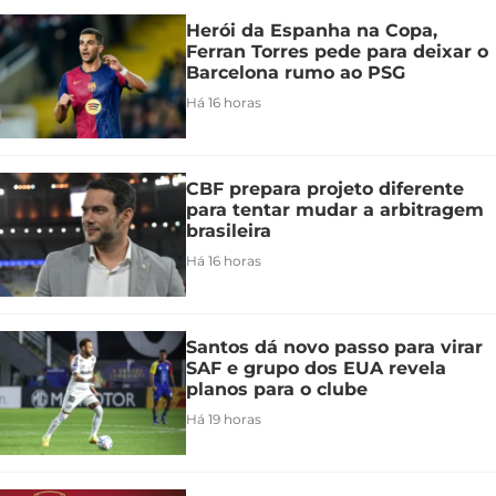
Herói da Espanha na Copa,
Ferran Torres pede para deixar o
Barcelona rumo ao PSG
Há 16 horas
CBF prepara projeto diferente
para tentar mudar a arbitragem
brasileira
Há 16 horas
Santos dá novo passo para virar
SAF e grupo dos EUA revela
planos para o clube
Há 19 horas