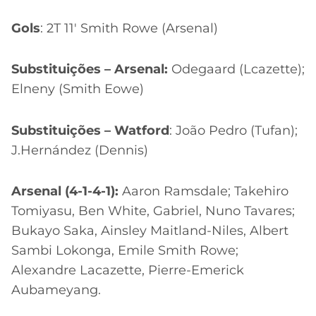
Gols
: 2T 11′ Smith Rowe (Arsenal)
Substituições – Arsenal:
Odegaard (Lcazette);
Elneny (Smith Eowe)
Substituições – Watford
: João Pedro (Tufan);
J.Hernández (Dennis)
Arsenal (4-1-4-1):
Aaron Ramsdale; Takehiro
Tomiyasu, Ben White, Gabriel, Nuno Tavares;
Bukayo Saka, Ainsley Maitland-Niles, Albert
Sambi Lokonga, Emile Smith Rowe;
Alexandre Lacazette, Pierre-Emerick
Aubameyang.