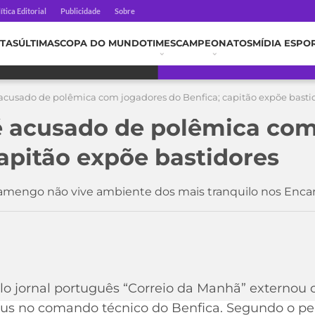
ítica Editorial
Publicidade
Sobre
TAS
ÚLTIMAS
COPA DO MUNDO
TIMES
CAMPEONATOS
MÍDIA ESPO
 acusado de polêmica com jogadores do Benfica; capitão expõe basti
é acusado de polêmica co
capitão expõe bastidores
lamengo não vive ambiente dos mais tranquilo nos Enca
lo jornal português “Correio da Manhã” externou 
sus no comando técnico do Benfica. Segundo o per