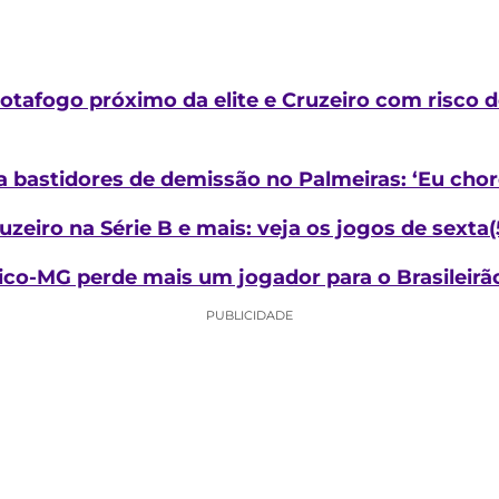
 Botafogo próximo da elite e Cruzeiro com risco 
 bastidores de demissão no Palmeiras: ‘Eu chor
eiro na Série B e mais: veja os jogos de sexta(
tico-MG perde mais um jogador para o Brasileirã
PUBLICIDADE