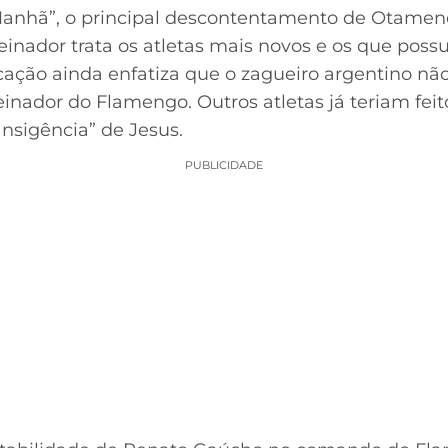
Manhã”, o principal descontentamento de Otamen
einador trata os atletas mais novos e os que po
icação ainda enfatiza que o zagueiro argentino nã
einador do Flamengo. Outros atletas já teriam fei
ransigência” de Jesus.
PUBLICIDADE