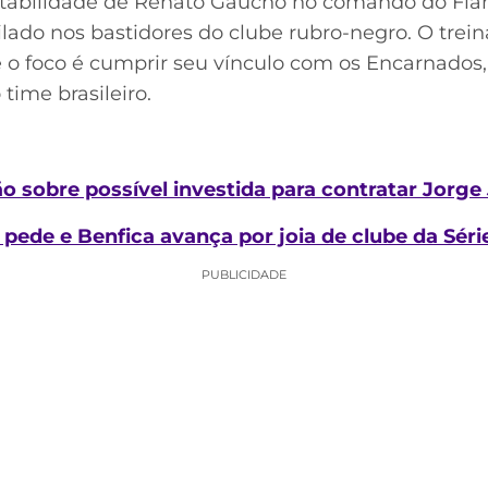
nstabilidade de Renato Gaúcho no comando do Fl
ilado nos bastidores do clube rubro-negro. O trein
e o foco é cumprir seu vínculo com os Encarnad
time brasileiro.
o sobre possível investida para contratar Jorge
pede e Benfica avança por joia de clube da Séri
PUBLICIDADE