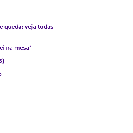
de queda; veja todas
ei na mesa’
5)
o