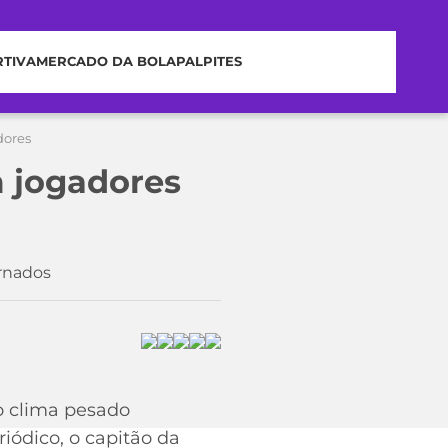
RTIVA
MERCADO DA BOLA
PALPITES
dores
m jogadores
rnados
o clima pesado
iódico, o capitão da