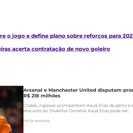
re o jogo e define plano sobre reforços para 20
iras acerta contratação de novo goleiro
Arsenal e Manchester United disputam pr
R$ 218 milhões
Clubes ingleses acompanham Kauã Elias de perto e 
atacante do Shakhtar Donetsk Kauã Elias pode ser...
Há 54 minutos