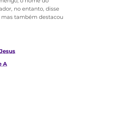
amengo, o nome do
ador, no entanto, disse
os, mas também destacou
 Jesus
e A