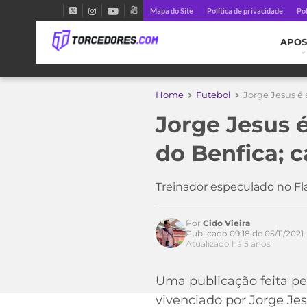
Mapa do Site
Política de privacidade
Pol
APOS
Home
Futebol
Jorge Jesus é
Jorge Jesus 
do Benfica; 
Treinador especulado no F
Por
Cido Vieira
Publicado 09:18 de 05/11/2021
Atualizado há 5 anos
Acesse o perfil do autor
Uma publicação feita pe
no Twitter
vivenciado por Jorge Je