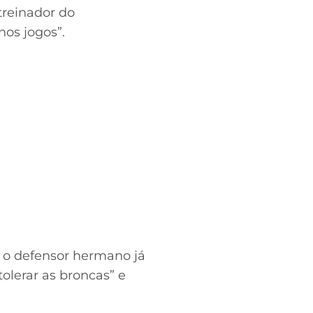
treinador do
os jogos”.
e o defensor hermano já
tolerar as broncas” e