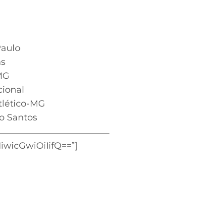
Paulo
ns
-MG
cional
tlético-MG
o Santos
wicGwiOiIifQ==”]