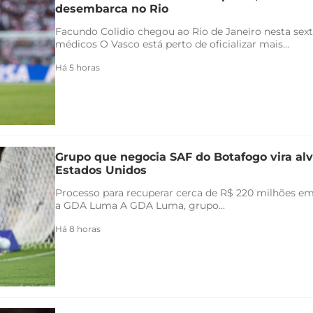
desembarca no Rio
Facundo Colidio chegou ao Rio de Janeiro nesta sexta
médicos O Vasco está perto de oficializar mais...
Há 5 horas
Grupo que negocia SAF do Botafogo vira alv
Estados Unidos
Processo para recuperar cerca de R$ 220 milhões em 
a GDA Luma A GDA Luma, grupo...
Há 8 horas