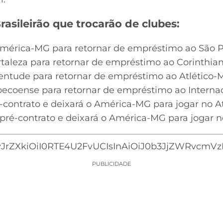
asileirão que trocarão de clubes:
 América-MG para retornar de empréstimo ao São 
rtaleza para retornar de empréstimo ao Corinthia
uventude para retornar de empréstimo ao Atlético
apecoense para retornar de empréstimo ao Interna
contrato e deixará o América-MG para jogar no A
é-contrato e deixará o América-MG para jogar n
JrZXkiOiI0RTE4U2FvUCIsInAiOiJ0b3JjZWRvcmVzIi
PUBLICIDADE