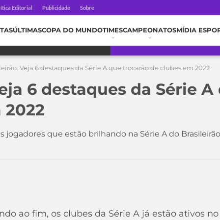
ítica Editorial
Publicidade
Sobre
TAS
ÚLTIMAS
COPA DO MUNDO
TIMES
CAMPEONATOS
MÍDIA ESPO
leirão: Veja 6 destaques da Série A que trocarão de clubes em 2022
Veja 6 destaques da Série A
 2022
s jogadores que estão brilhando na Série A do Brasileir
do ao fim, os clubes da Série A já estão ativos n