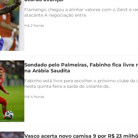
Flamengo chegou a alinhar valores com o Zenit e rec
atacante A negociação entre
Há 2 horas
Sondado pelo Palmeiras, Fabinho fica livre
na Arábia Saudita
Fabinho está livre para escolher o próximo clube da c
nesta quinta-feira a saída do volante de...
Há 4 horas
Vasco acerta novo camisa 9 por R$ 23 milhõ