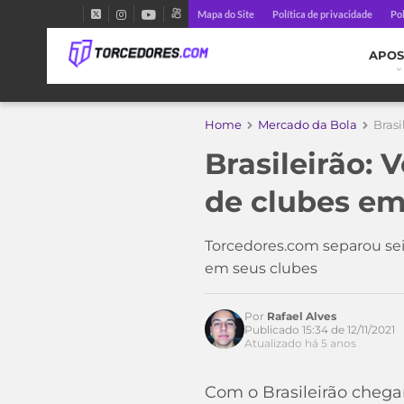
Mapa do Site
Política de privacidade
Pol
APOS
Home
Mercado da Bola
Brasi
Brasileirão: 
de clubes em
Torcedores.com separou sei
em seus clubes
Por
Rafael Alves
Publicado 15:34 de 12/11/2021
Atualizado há 5 anos
Com o Brasileirão chegan