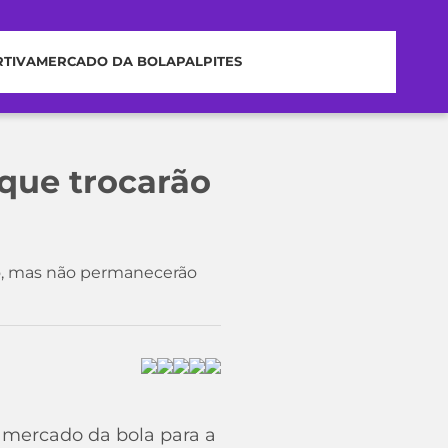
RTIVA
MERCADO DA BOLA
PALPITES
 que trocarão
ão, mas não permanecerão
o mercado da bola para a