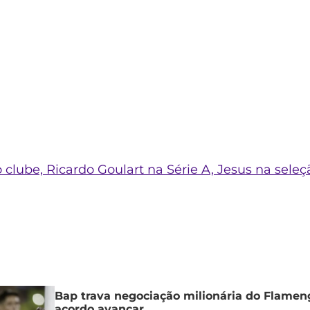
lube, Ricardo Goulart na Série A, Jesus na seleç
Bap trava negociação milionária do Flamen
acordo avançar