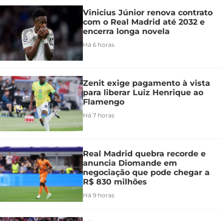
Vinicius Júnior renova contrato
com o Real Madrid até 2032 e
encerra longa novela
Há 6 horas
Zenit exige pagamento à vista
para liberar Luiz Henrique ao
Flamengo
Há 7 horas
Real Madrid quebra recorde e
anuncia Diomande em
negociação que pode chegar a
R$ 830 milhões
Há 9 horas