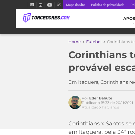
Mapa do Site
Política de privacidade
Pol
APOS
Home
Futebol
Corinthians te
Corinthians t
provável esc
Em Itaquera, Corinthians re
Por
Eder Bahúte
Publicado 15:33 de 20/11/2021
Atualizado há 5 anos
Acesse o perfil do autor
Corinthians x Santos se 
no Twitter
em Itaquera, pela 34ª r