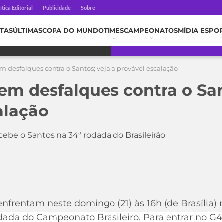
ítica Editorial
Publicidade
Sobre
TAS
ÚLTIMAS
COPA DO MUNDO
TIMES
CAMPEONATOS
MÍDIA ESPO
m desfalques contra o Santos; veja a provável escalação
em desfalques contra o San
alação
cebe o Santos na 34ª rodada do Brasileirão
enfrentam neste domingo (21) às 16h (de Brasília
odada do Campeonato Brasileiro. Para entrar no G