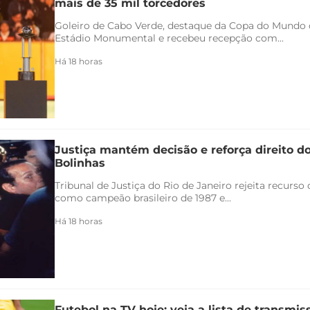
mais de 35 mil torcedores
Goleiro de Cabo Verde, destaque da Copa do Mundo 
Estádio Monumental e recebeu recepção com...
Há 18 horas
Justiça mantém decisão e reforça direito d
Bolinhas
Tribunal de Justiça do Rio de Janeiro rejeita recurs
como campeão brasileiro de 1987 e...
Há 18 horas
Futebol na TV hoje: veja a lista de transmiss