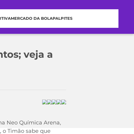
RTIVA
MERCADO DA BOLA
PALPITES
tos; veja a
) na Neo Química Arena,
4, o Timão sabe que