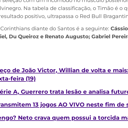
 da seleção com um incômodo no músculo posterio
vinegro. Na tabela de classificação, o Timão é o 
sultado positivo, ultrapassa o Red Bull Bragantin
 Corinthians diante do Santos é a seguinte:
Cássio
riel, Du Queiroz e Renato Augusto; Gabriel Perei
eço de João Victor, Willian de volta e mais:
ta-feira (19)
rie A, Guerrero trata lesão e analisa futur
ransmitem 13 jogos AO VIVO neste fim de 
ngo? Neto crava quem possui a torcida mai