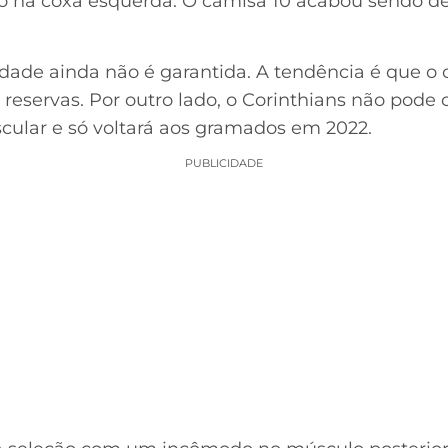
o na coxa esquerda. O camisa 10 acabou sendo de
ridade ainda não é garantida. A tendência é que o 
eservas. Por outro lado, o Corinthians não pode 
ular e só voltará aos gramados em 2022.
PUBLICIDADE