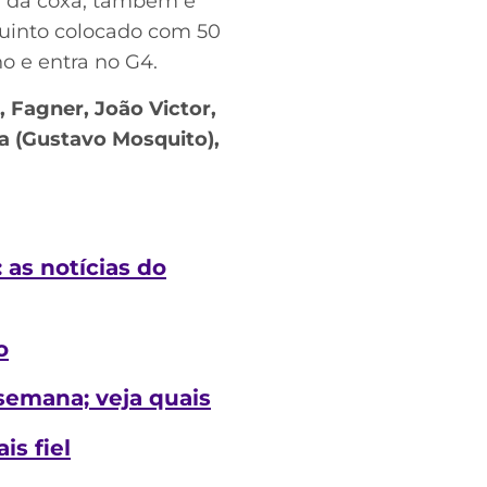
r da coxa, também é
quinto colocado com 50
o e entra no G4.
, Fagner, João Victor,
ra (Gustavo Mosquito),
 as notícias do
o
semana; veja quais
s fiel