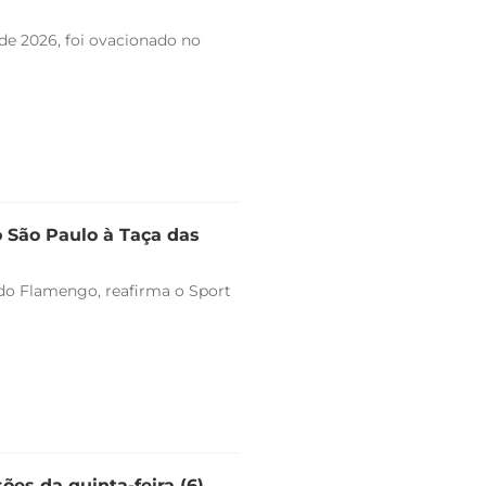
de 2026, foi ovacionado no
o São Paulo à Taça das
o do Flamengo, reafirma o Sport
ões da quinta-feira (6)