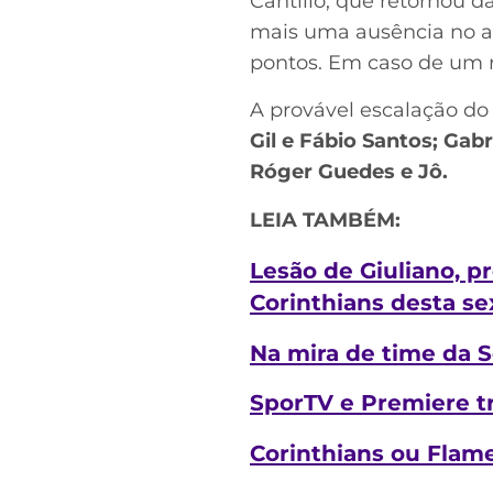
Cantillo, que retornou
mais uma ausência no al
pontos. Em caso de um re
A provável escalação do
Gil e Fábio Santos; Gab
Róger Guedes e Jô.
LEIA TAMBÉM:
Lesão de Giuliano, pr
Corinthians desta sex
Na mira de time da Sé
SporTV e Premiere t
Corinthians ou Flame