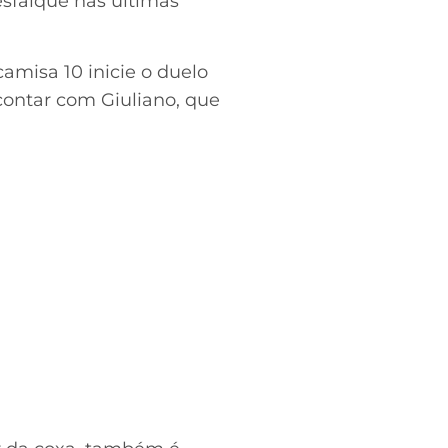
sfalque nas últimas
camisa 10 inicie o duelo
contar com Giuliano, que