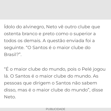
CASSINOS
ONLINE
LALIGA
2026
GRÊMIO
ATLÉTICO
Ídolo do alvinegro, Neto vê outro clube que
MG
ostenta branco e preto como o superior a
todos os demais. A questão enviada foi a
CRUZEIRO
seguinte. “O Santos é o maior clube do
Brasil?”.
“É o maior clube do mundo, pois o Pelé jogou
lá. O Santos é o maior clube do mundo. As
pessoas que dirigem o Santos não sabem
disso, mas é o maior clube do mundo”, disse
Neto.
PUBLICIDADE