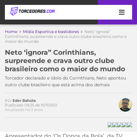
APOSTAS
Home
Mídia Esportiva e bastidores
Neto ‘ignora”
Corinthians, surpreende e crava outro clube brasileiro como o
maior do mundo
ÚLTIMAS
DICAS
DE
Neto ‘ignora” Corinthians,
APOSTA
COPA
surpreende e crava outro clube
DO
brasileiro como o maior do mundo
MUNDO
MELHORES
Torcedor declarado e ídolo do Corinthians, Neto apontou
SITES
outro clube brasileiro que está acima dos demais
DE
TIMES
APOSTAS
2026
Por
Eder Bahúte
Publicado 09:25 de 10/11/2021
CAMPEONATOS
MEU
Atualizado há 3 anos
TIME
CÓDIGO
MÍDIA
PROMOCIONAL
BRASILEIRÃO
ESPORTIVA
BETBOOM
PALMEIRAS
SÉRIE
Apresentador do ‘Os Donos da Bola’, da TV
A