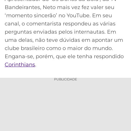
Acesse o perfil do autor
Bandeirantes, Neto mais vez fez valer seu
MERCADO
CÓDIGO
CORINTHIANS
no Twitter
‘momento sincerão’ no YouTube. Em seu
DA
DE
LIBERTADORES
BOLA
INDICAÇÃO
canal, o comentarista respondeu as várias
SÃO
BET365
perguntas enviadas pelos internautas. Em
PAULO
COPA
PALPITES
DO
uma delas, não teve dúvidas em apontar um
CÓDIGO
BRASIL
SANTOS
clube brasileiro como o maior do mundo.
BETANO
Engana-se, porém, que ele tenha respondido
PREMIER
FLAMENGO
Corinthians
.
MELHORES
LEAGUE
APPS
DE
FLUMINENSE
PUBLICIDADE
COPA
APOSTAS
SUL-
BOTAFOGO
AMERICANA
CASSINOS
ONLINE
VASCO
LIGA
DOS
MELHORES
CAMPEÕES
INTERNACIONAL