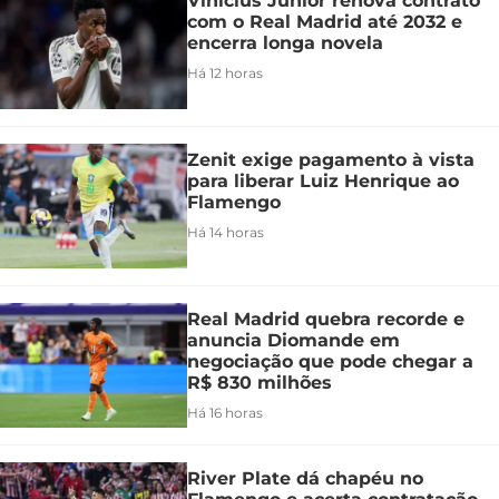
Vinicius Júnior renova contrato
com o Real Madrid até 2032 e
encerra longa novela
Há 12 horas
Zenit exige pagamento à vista
para liberar Luiz Henrique ao
Flamengo
Há 14 horas
Real Madrid quebra recorde e
anuncia Diomande em
negociação que pode chegar a
R$ 830 milhões
Há 16 horas
River Plate dá chapéu no