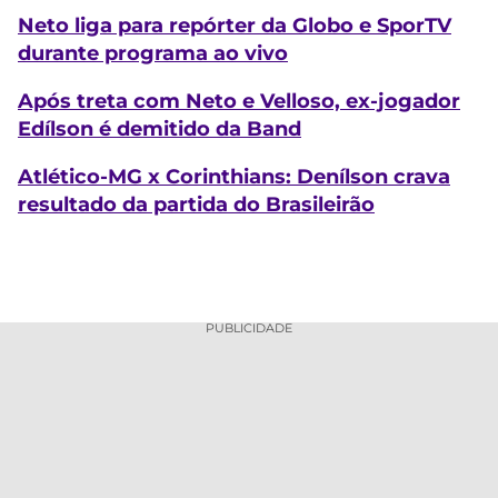
Neto liga para repórter da Globo e SporTV
durante programa ao vivo
Após treta com Neto e Velloso, ex-jogador
Edílson é demitido da Band
Atlético-MG x Corinthians: Denílson crava
resultado da partida do Brasileirão
PUBLICIDADE