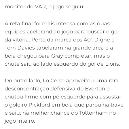
monitor do VAR, o jogo seguiu.
A reta final foi mais intensa com as duas
equipes acelerando o jogo para buscar o gol
da vitória. Perto da marca dos 40′, Digne e
Tom Davies tabelaram na grande área e a
bola chegou para Gray completar, mas o
chute saiu ao lado esquerdo do gol de Lloris.
Do outro lado, Lo Celso aproveitou uma rara
desconcentração defensiva do Everton e
chutou firme com pé esquerdo para assustar
o goleiro Pickford em bola que parou na trave
e saiu, na melhor chance do Tottenham no
jogo inteiro.