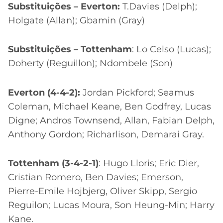
Substituições – Everton:
T.Davies (Delph);
Holgate (Allan); Gbamin (Gray)
Substituições – Tottenham
: Lo Celso (Lucas);
Doherty (Reguillon); Ndombele (Son)
Everton (4-4-2):
Jordan Pickford; Seamus
Coleman, Michael Keane, Ben Godfrey, Lucas
Digne; Andros Townsend, Allan, Fabian Delph,
Anthony Gordon; Richarlison, Demarai Gray.
Tottenham (3-4-2-1)
: Hugo Lloris; Eric Dier,
Cristian Romero, Ben Davies; Emerson,
Pierre-Emile Hojbjerg, Oliver Skipp, Sergio
Reguilon; Lucas Moura, Son Heung-Min; Harry
Kane.