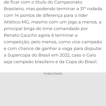
de ficar com o título do Campeonato
MERCADO
CÓDIGO
CORINTHIANS
Brasileiro, mas podendo terminar a 31ª rodada
DA
DE
LIBERTADORES
com 14 pontos de diferença para o líder
BOLA
INDICAÇÃO
SÃO
Atlético-MG, mesmo com um jogo a menos, a
BET365
PAULO
COPA
principal briga do time comandado por
PALPITES
DO
Renato Gaúcho agora é terminar a
CÓDIGO
BRASIL
SANTOS
BETANO
competição, pelo menos, como vice-campeão
e com chance de ganhar a vaga para disputar
PREMIER
FLAMENGO
MELHORES
LEAGUE
a Supercopa do Brasil em 2022, caso o Galo
APPS
seja campeão brasileiro e da Copa do Brasil.
DE
FLUMINENSE
COPA
APOSTAS
SUL-
PUBLICIDADE
BOTAFOGO
AMERICANA
CASSINOS
ONLINE
VASCO
LIGA
DOS
MELHORES
CAMPEÕES
INTERNACIONAL