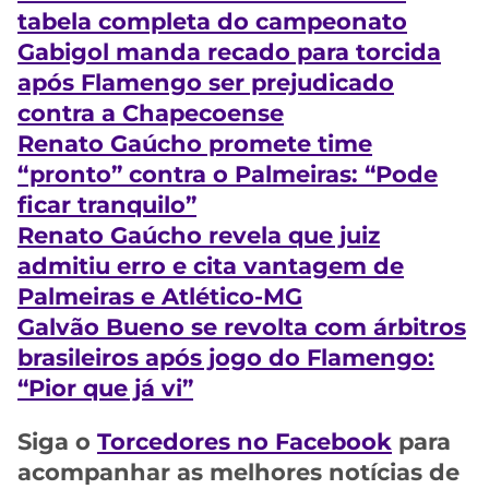
tabela completa do campeonato
Gabigol manda recado para torcida
após Flamengo ser prejudicado
contra a Chapecoense
Renato Gaúcho promete time
“pronto” contra o Palmeiras: “Pode
ficar tranquilo”
Renato Gaúcho revela que juiz
admitiu erro e cita vantagem de
Palmeiras e Atlético-MG
Galvão Bueno se revolta com árbitros
brasileiros após jogo do Flamengo:
“Pior que já vi”
Siga o
Torcedores no Facebook
para
acompanhar as melhores notícias de