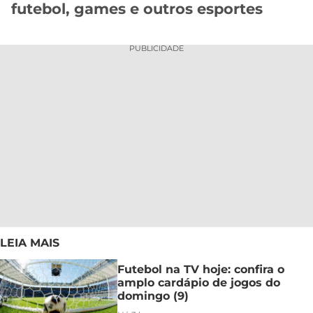
futebol, games e outros esportes
PUBLICIDADE
LEIA MAIS
Futebol na TV hoje: confira o
amplo cardápio de jogos do
domingo (9)