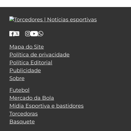
Mapa do Site
Política de privacidade
Política Editorial
Publicidade
Sobre
Futebol
Mercado da Bola
Mídia Esportiva e bastidores
Torcedoras
Basquete